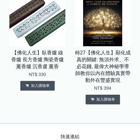
【佛化人生】臥香爐 線
柿27【佛化人生】顯化成
香爐 長方香爐 陶瓷香爐
真的關鍵: 無須外求、不
薰香爐 沉香盧 薰香
必花錢, 最偉大神秘學導
師教你以內在體驗真實帶
NT$ 330
動外在豐盛實現
加入購物車
NT$ 394
加入購物車
快速連結