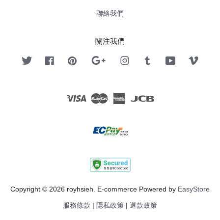
聯絡我們
關注我們
Twitter
Facebook
Pinterest
Google
Instagram
Tumblr
YouTube
Vimeo
Visa
Master
American
JCB
Express
Copyright © 2026 royhsieh. E-commerce Powered by
EasyStore
服務條款
|
隱私政策
|
退款政策