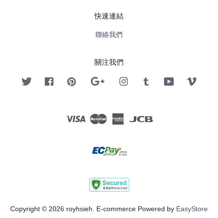
快速連結
聯絡我們
關注我們
Twitter
Facebook
Pinterest
Google
Instagram
Tumblr
YouTube
Vimeo
Visa
Master
American
JCB
Express
Copyright © 2026 royhsieh. E-commerce Powered by
EasyStore