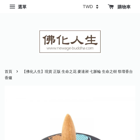
選單
購物車
›
首頁
【佛化人生】現貨 正版 生命之花 麥達昶 七脈輪 生命之樹 祭壇香台
香爐