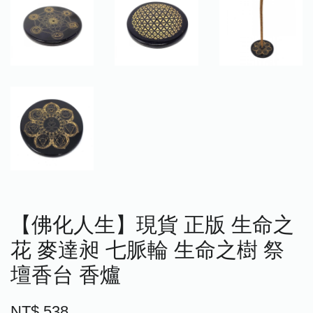
【佛化人生】現貨 正版 生命之
花 麥達昶 七脈輪 生命之樹 祭
壇香台 香爐
NT$ 538