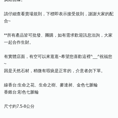
請仔細查看賣場規則，下標即表示接受規則，謝謝大家的配
合~
**所有產品皆可批發、團購，如有需求歡迎訊息洽詢，大家
一起合作生財。
有實體店面，有空可以來逛逛~希望您喜歡這裡^__^祝福您
~
因是天然石材，稍微有瑕疵是正常的，介意者勿下單。
線香台:生命之花、生命之樹、麥達昶、金色七脈輪
香錐台:彩色七脈輪
尺寸約7.5-8公分