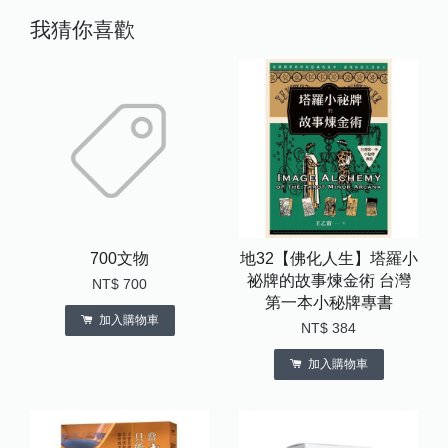
我猜你喜歡
700文物
地32【佛化人生】塔羅小
祕牌的故事煉金術 台灣
NT$ 700
第一本小秘牌專書
加入購物車
NT$ 384
加入購物車