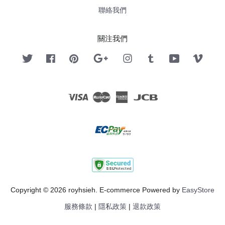
聯絡我們
關注我們
Twitter
Facebook
Pinterest
Google
Instagram
Tumblr
YouTube
Vimeo
Visa
Master
American
JCB
Express
Copyright © 2026 royhsieh. E-commerce Powered by
EasyStore
服務條款
|
隱私政策
|
退款政策