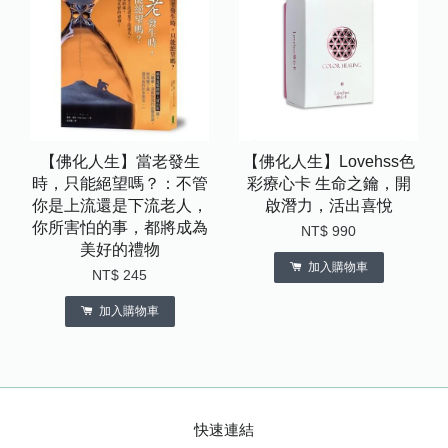
【佛化人生】當老發生
【佛化人生】Lovehss色
時，只能絕望嗎？：不管
彩療心卡 生命之鑰，開
你是上流還是下流老人，
啟潛力，活出喜悅
你所害怕的事，都將成為
NT$ 990
美好的禮物
加入購物車
NT$ 245
加入購物車
快速連結