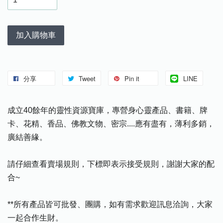
加入購物車
分享
Tweet
Pin it
LINE
成立40餘年的靈性資源寶庫，專營身心靈產品、書籍、牌
卡、花精、香品、佛教文物、密宗....應有盡有，薄利多銷，
廣結善緣。
請仔細查看賣場規則，下標即表示接受規則，謝謝大家的配
合~
**所有產品皆可批發、團購，如有需求歡迎訊息洽詢，大家
一起合作生財。