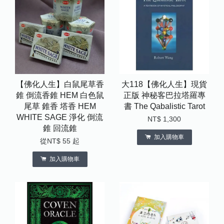
【佛化人生】白鼠尾草香
大118【佛化人生】現貨
錐 倒流香錐 HEM 白色鼠
正版 神秘客巴拉塔羅專
尾草 錐香 塔香 HEM
書 The Qabalistic Tarot
WHITE SAGE 淨化 倒流
NT$ 1,300
錐 回流錐
加入購物車
從
NT$ 55
起
加入購物車