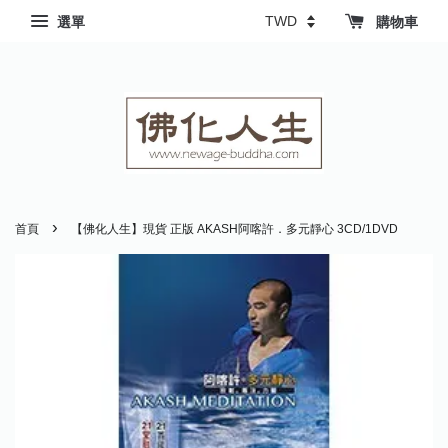
選單
購物車
›
首頁
【佛化人生】現貨 正版 AKASH阿喀許．多元靜心 3CD/1DVD