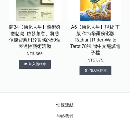
商34【佛化人生】藝術療
A6【佛化人生】現貨 正
癒悲傷: 啟發創意、將悲
版 偉特塔羅粉彩版
傷練習應用於實務的50個
Radiant Rider-Waite
表達性藝術活動
Tarot 78張 贈中文翻譯電
子檔
NT$ 365
NT$ 675
加入購物車
加入購物車
快速連結
聯絡我們