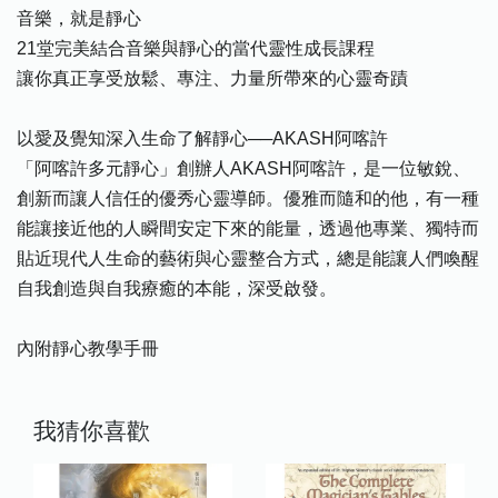
音樂，就是靜心
21堂完美結合音樂與靜心的當代靈性成長課程
讓你真正享受放鬆、專注、力量所帶來的心靈奇蹟
以愛及覺知深入生命了解靜心──AKASH阿喀許
「阿喀許多元靜心」創辦人AKASH阿喀許，是一位敏銳、
創新而讓人信任的優秀心靈導師。優雅而隨和的他，有一種
能讓接近他的人瞬間安定下來的能量，透過他專業、獨特而
貼近現代人生命的藝術與心靈整合方式，總是能讓人們喚醒
自我創造與自我療癒的本能，深受啟發。
內附靜心教學手冊
我猜你喜歡