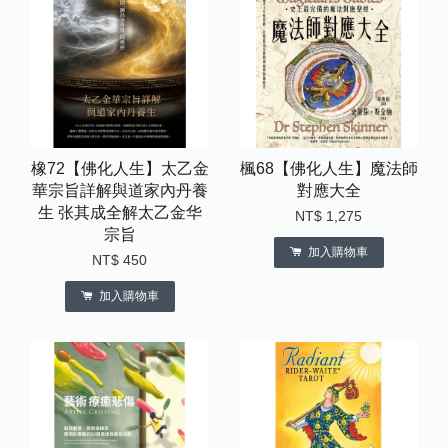
橡72【佛化人生】太乙金
楓68【佛化人生】魔法師
華宗旨詳解與道家內丹養
對應大全
生 张其成全解太乙金华
NT$ 1,275
宗旨
加入購物車
NT$ 450
加入購物車