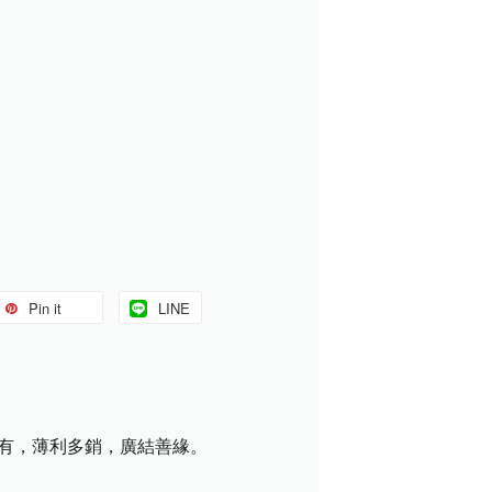
Pin it
LINE
盡有，薄利多銷，廣結善緣。