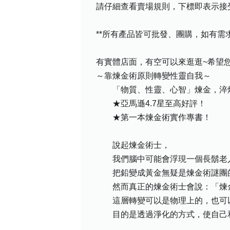
請仔細查看賣場規則，下標即表示接
**所有產品皆可批發、團購，如有
有實體店面，有空可以來逛逛~希望您喜
～靠煉金術原則轉變性靈自我～
「物質、性靈、心智」煉金，淬煉
★亞馬遜4.7星至高好評！
★第一本煉金術實作專書！
說起煉金術士，
我們腦中可能會浮現一個長鬍老人
把鉛變成黃金無疑是煉金術謎團
然而真正的煉金術士會說：「煉金
這層轉變可以是物理上的，也可
目的是透過淨化的方式，使自己和