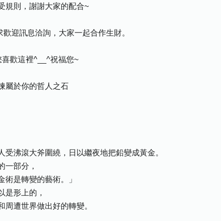
受規則，謝謝大家的配合~
需求歡迎訊息洽詢，大家一起合作生財。
歡這裡^__^祝福您~
屬於你的哲人之石
受沸滾大斧圍繞，日以繼夜地把鉛變成黃金。
的一部分，
術是轉變的藝術。」
以是形上的，
周遭世界做出好的轉變。