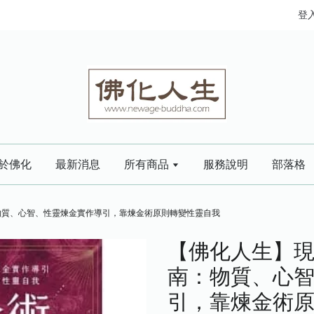
登
於佛化
最新消息
所有商品
服務說明
部落格
物質、心智、性靈煉金實作導引，靠煉金術原則轉變性靈自我
【佛化人生】現
南：物質、心
引，靠煉金術