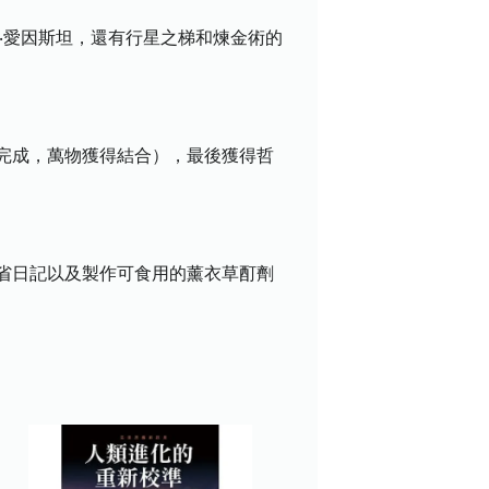
‧愛因斯坦，還有行星之梯和煉金術的
完成，萬物獲得結合），最後獲得哲
省日記以及製作可食用的薰衣草酊劑