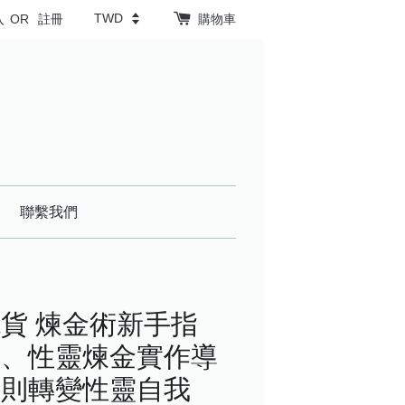
入
OR
註冊
購物車
聯繫我們
貨 煉金術新手指
智、性靈煉金實作導
原則轉變性靈自我