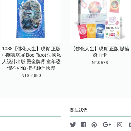
1088【佛化人生】現貨 正版
【佛化人生】現貨 正版 脈輪
小幽靈塔羅 Boo Tarot 法國私
療心卡
人設計出版 燙金牌背 童年恐
NT$ 576
懼不可怕 擁抱純淨快樂
NT$ 2,880
關注我們
Twitter
Facebook
Pinterest
Google
Ins