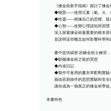
《煉金術新手指南》探討了煉金術
◆物質——使用元素（氣、火、水
◆性靈——精煉自己的恐懼、疑慮
◆心智——改變心理認知與習慣，
深入探索煉金術最重要的根本原理
並說明這些概念如何影響科學和創
書中提供縝密 的鍊金術士練習，
◆馴服煉金術之龍的冥想
◆內省日記
◆製作可食用的薰衣草酊劑實驗
藉由容易操作的思想實驗和安全
讓你成為一個真正的煉金術學徒
本書特色