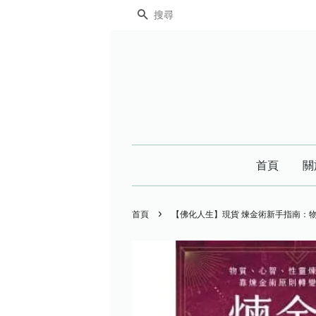
搜尋
首頁
關
›
首頁
【佛化人生】現貨 煉金術新手指南：