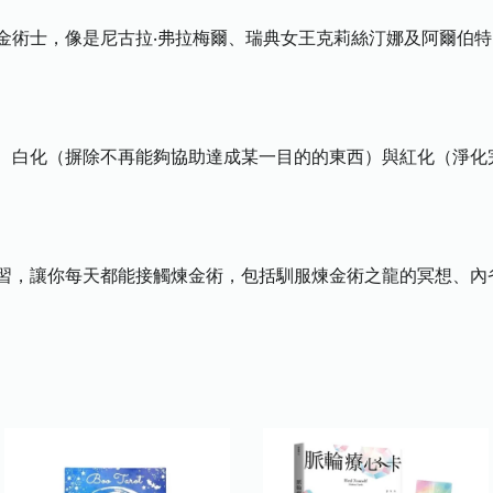
士，像是尼古拉‧弗拉梅爾、瑞典女王克莉絲汀娜及阿爾伯特
白化（摒除不再能夠協助達成某一目的的東西）與紅化（淨化
，讓你每天都能接觸煉金術，包括馴服煉金術之龍的冥想、內