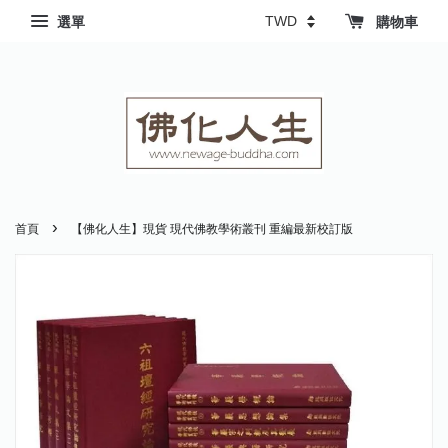
選單
購物車
›
首頁
【佛化人生】現貨 現代佛教學術叢刊 重編最新校訂版