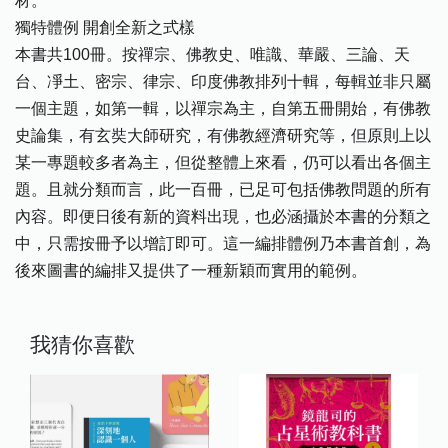
材。
獨特體例 開創全新之式樣
本書共100冊。按禪宗、佛教史、唯識、華嚴、三論、天
台、凈土、密宗、律宗、印度佛教排列十輯，每輯並非只屬
一個主題，如第一輯，以禪宗為主，自第五冊開始，有佛教
史論集，有玄奘大師研究，有佛教經濟研究等，但原則上以
某一專題較多者為主，但從整體上來看，仍可以看出各個主
題。且就分類而言，此一百冊，已足可包括佛教問題的所有
內容。即便日後有新的資料出現，也必涵攝於本書的分類之
中，只需按冊予以增訂即可。這一編排體例乃本書首創，為
後來圖書的編排又提供了一種新穎而實用的範例。
我猜你喜歡