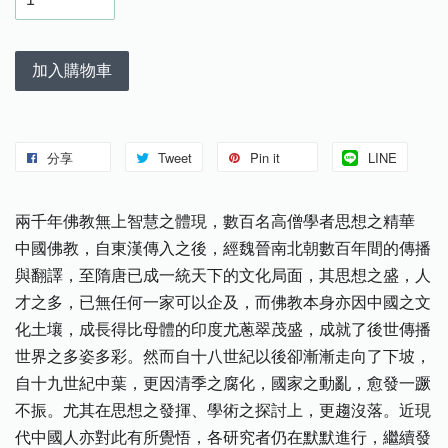
加入購物車
分享
Tweet
Pin it
LINE
兩千年佛教無上智慧之體現，數百名高僧學者思想之精華
中國佛教，自東漢傳入之後，經魏晉南北朝數百年間的傳播
與翻譯，至隋唐已成一統天下的文化局面，其思想之盛，人
才之多，已無任何一家可以企及，而佛教本身亦因中國之文
化土壤，成長得比母體的印度尤蔥翠茂盛，成就了後世傳播
世界之多姿多彩。然而自十八世紀以後卻漸漸走向了下坡，
自十九世紀中葉，更因清季之腐化，國家之動亂，愈發一蹶
不振。尤其在思想之發揮、學術之探討上，更趨沒落。近現
代中國人亦對此有所覺悟，各研究者仍在默默進行，繼續發