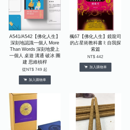
A541/A542【佛化人生】
楓67【佛化人生】鏡龍司
深刻地認識一個人 More
的占星術教科書 I: 自我探
Than Words 深刻地愛上
索篇
一個人 桌遊 溝通 破冰 團
NT$ 442
建 思維槓桿
加入購物車
從
NT$ 749
起
加入購物車