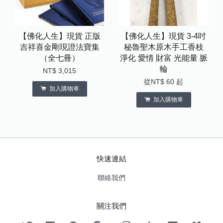
【佛化人生】現貨 正版
【佛化人生】現貨 3-4吋
吉祥喜金剛現證法寶集
秘魯聖木原木手工香枝
（全七冊）
淨化 愛情 財富 光能量 脈
輪
NT$ 3,015
從
NT$ 60
起
加入購物車
加入購物車
快速連結
聯絡我們
關注我們