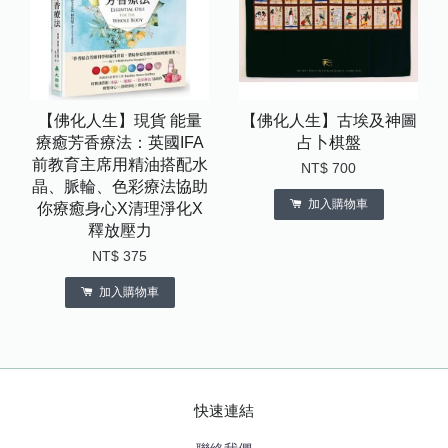
【佛化人生】現貨 能量
【佛化人生】古埃及神圖
療癒芳香療法：英國IFA
占卜棋盤
前教育主席用精油搭配水
NT$ 700
晶、脈輪、色彩療法協助
加入購物車
你療癒身心X清理淨化X
釋放壓力
NT$ 375
加入購物車
快速連結