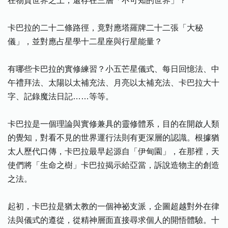
在物質世界之上，還存在三層「不可知的世界」？
卡巴拉的二十二條路徑，竟對應塔羅牌二十二張「大秘
儀」，並對應占星學十二星座與行星能量？
有哪些卡巴拉的實修練習？小五芒星儀式、每日回憶法、中
午禮拜法、太陽以太補充法、月亮以太補充法、卡巴拉大十
字、記錄魔法日記……等等。
卡巴拉是一個理論與實修兼具的靈修體系，目的在開啟人類
的覺知，對看不見的世界運行法則有更深層的認識。根據猶
太人歷代口傳，卡巴拉最早起源自「伊甸園」，在那裡，天
使們將「生命之樹」卡巴拉揭示給亞當，訴說造物主的創造
之法。
起初，卡巴拉是猶太教的一個神祕支派，企圖超越對外在律
法與儀式的遵從，從精神層面直接尋求個人的開悟體驗。十