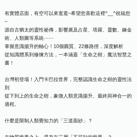
有實體店面，有空可以來逛逛~希望您喜歡這裡^__^祝福您
~
源自古猶太的靈性祕傳，影響廣及占星、塔羅、靈數、鍊金
術、人類圖等系統⋯⋯
掌握意識揚升的軸心！10個圓質、22條路徑，深度解析
從知識體系到修煉方法，一本涵蓋「生命之樹」魔法智慧之
書！
台灣初登場！入門卡巴拉世界，完整認識生命之樹的靈性法
則
從下到上的生命之樹，象徵人類意識揚升、最終與神合一的
過程。
什麼是限制人類覺知力的「三道面紗」？