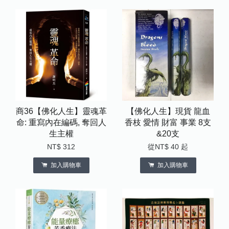
商36【佛化人生】靈魂革
【佛化人生】現貨 龍血
命: 重寫內在編碼, 奪回人
香枝 愛情 財富 事業 8支
生主權
&20支
NT$ 312
從
NT$ 40
起
加入購物車
加入購物車