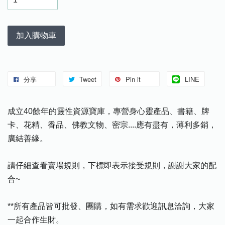
加入購物車
分享
Tweet
Pin it
LINE
成立40餘年的靈性資源寶庫，專營身心靈產品、書籍、牌
卡、花精、香品、佛教文物、密宗....應有盡有，薄利多銷，
廣結善緣。
請仔細查看賣場規則，下標即表示接受規則，謝謝大家的配
合~
**所有產品皆可批發、團購，如有需求歡迎訊息洽詢，大家
一起合作生財。