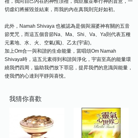
禮，我向自己內在的神性頂禮，我臣服並奉行神的旨意，一
切虛幻將摧毀並結束，而我的內在真我則完好如初。
此外，Namah Shivaya 也被認為是個與濕婆神有關的五音
節梵咒，而這五個音節Na、Ma、Shi、Va、Ya則代表五種
元素地、水、火、空氣(風)、乙太(宇宙)。
加上Om合一與和諧的生命能量，當唱頌Om Namah
Shivaya時，這五元素得到和諧與淨化，宇宙至高的能量環
繞我們四周，協助我們放下罪惡，提昇我們的意識與能量，
使我們的心達到平靜與喜悅。
我猜你喜歡