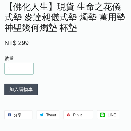
【佛化人生】現貨 生命之花儀
式墊 麥達昶儀式墊 燭墊 萬用墊
神聖幾何燭墊 杯墊
NT$ 299
數量
加入購物車
分享
Tweet
Pin it
LINE