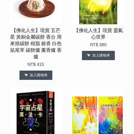
【佛化人生】現貨 五芒
【佛化人生】現貨 靈氣
星 黃銅金屬碳餅 香台 用
心世界
來燒碳餅 樹脂 錐香 白色
NT$ 380
鼠尾草 碳餅爐 薰香爐 香
加入購物車
爐
NT$ 415
加入購物車