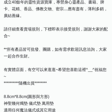
成立40餘年的靈性資源寶庫，專營身心靈產品、書籍、牌
卡、花精、香品、佛教文物、密宗....應有盡有，薄利多銷，
廣結善緣。
請仔細查看賣場規則，下標即表示接受規則，謝謝大家的配
合~
**所有產品皆可批發、團購，如有需求歡迎訊息洽詢，大家
一起合作生財。
有實體店面，有空可以來逛逛~希望您喜歡這裡^__^祝福您
~
**********隨機出貨********
8.8cm*8.8cm(圓形與方形)
神聖幾何燭墊 儀式墊 萬用墊
適用任何魔法儀式或其它用途