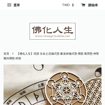
選單
購物車
›
首頁
【佛化人生】現貨 生命之花儀式墊 麥達昶儀式墊 燭墊 萬用墊 神聖
幾何燭墊 杯墊