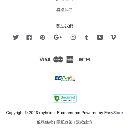
聯絡我們
關注我們
Twitter
Facebook
Pinterest
Google
Instagram
Tumblr
YouTube
Vimeo
Visa
Master
American
JCB
Express
Copyright © 2026 royhsieh. E-commerce Powered by
EasyStore
服務條款
|
隱私政策
|
退款政策