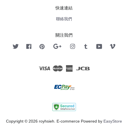
快速連結
聯絡我們
關注我們
Twitter
Facebook
Pinterest
Google
Instagram
Tumblr
YouTube
Vimeo
Visa
Master
American
JCB
Express
Copyright © 2026 royhsieh. E-commerce Powered by
EasyStore