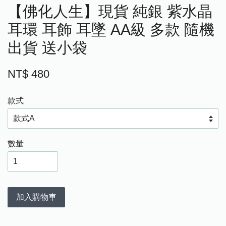
【佛化人生】現貨 純銀 紫水晶
耳環 耳飾 耳墜 AA級 多款 隨機
出貨 送小袋
NT$ 480
款式
數量
加入購物車