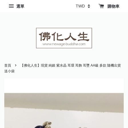
選單
購物車
›
首頁
【佛化人生】現貨 純銀 紫水晶 耳環 耳飾 耳墜 AA級 多款 隨機出貨
送小袋