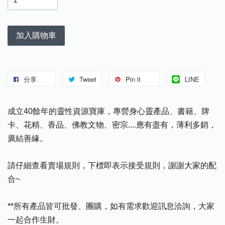
加入購物車
分享
Tweet
Pin it
LINE
成立40餘年的靈性資源寶庫，專營身心靈產品、書籍、牌
卡、花精、香品、佛教文物、密宗....應有盡有，薄利多銷，
廣結善緣。
請仔細查看賣場規則，下標即表示接受規則，謝謝大家的配
合~
**所有產品皆可批發、團購，如有需求歡迎訊息洽詢，大家
一起合作生財。