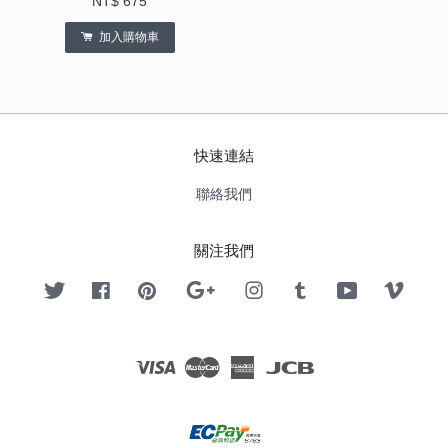
NT$ 675
加入購物車
快速連結
聯絡我們
關注我們
Twitter
Facebook
Pinterest
Google
Instagram
Tumblr
YouTube
Vimeo
Visa
Master
American
JCB
Express