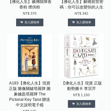
【佛化人生】藏傳除障香
【佛化人生】解構前世密
香粉 煙供粉
碼：你可以改變你的人生
NT$ 370
NT$ 342
加入購物車
加入購物車
A183【佛化人生】現貨
【佛化人生】現貨 正版
正版 圖像關鍵塔羅牌 圖
動勢圖卡 李宗芹
象鑰匙塔羅牌 The
NT$ 1,150
Pictorial Key Tarot 贈送
加入購物車
中文說明電子檔