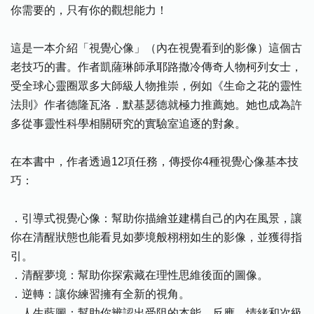
你需要的，只有你的觀想能力！
這是一本介紹「視覺心像」（內在視覺看到的影像）這個古
老技巧的書。作者凱薩琳師承耶路撒冷傳奇人物柯列女士，
受全球心靈圈眾多大師級人物推崇，例如《生命之花的靈性
法則》作者德隆瓦洛．默基瑟德就極力推薦她。她也成為許
多從事靈性科學相關研究的實驗室追逐的對象。
在本書中，作者透過12項任務，傳授你4種視覺心像基本技
巧：
．引導式視覺心像：幫助你描繪並建構自己的內在風景，讓
你在清醒狀態也能看見如夢境般栩栩如生的影像，並獲得指
引。
．清醒夢境：幫助你探索藏在理性思維後面的圖像。
．逆轉：讓你練習擁有全新的視角。
．人生藍圖：幫助你辨認出受阻的本能、反應、情緒和次級