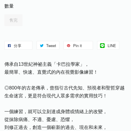
數量
售完
分享
Tweet
Pin it
LINE
傳承自13世紀神祕主義「卡巴拉學家」，
最簡單、快速、直覺式的內在視覺影像練習！
◎800年的古老傳承，曾指引古代先知、預視者和聖哲穿越
生命迷宮，更是符合現代人眾多需求的實用技巧！
一個練習，就可以立刻達成身體或情緒上的改變，
從抹除病痛、不適、憂慮、恐懼，
到修正過去，創造一個嶄新的過去、現在和未來，