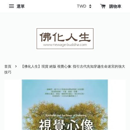
選單
購物車
›
首頁
【佛化人生】現貨 絕版 視覺心像: 指引古代先知穿越生命迷宮的強大
技巧