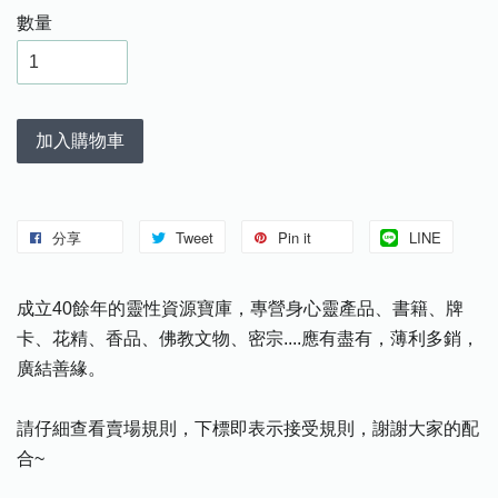
數量
加入購物車
分享
Tweet
Pin it
LINE
成立40餘年的靈性資源寶庫，專營身心靈產品、書籍、牌
卡、花精、香品、佛教文物、密宗....應有盡有，薄利多銷，
廣結善緣。
請仔細查看賣場規則，下標即表示接受規則，謝謝大家的配
合~