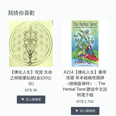
我猜你喜歡
【佛化人生】現貨 生命
A214【佛化人生】藥草
之樹能量貼紙(金)(10公
塔羅 草本植物塔羅牌
分)
（植物版偉特）：The
Herbal Tarot 贈送中文說
NT$ 30
明電子檔
加入購物車
NT$ 2,750
加入購物車