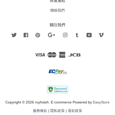
快速連結
聯絡我們
關注我們
Twitter
Facebook
Pinterest
Google
Instagram
Tumblr
YouTube
Vimeo
Visa
Master
American
JCB
Express
Copyright © 2026 royhsieh. E-commerce Powered by
EasyStore
服務條款
|
隱私政策
|
退款政策