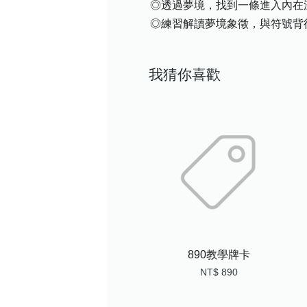
◎透過夢境，找到一條進入內在深
◎練習解讀夢境象徵，與符號背後
我猜你喜歡
890教學牌卡
NT$ 890