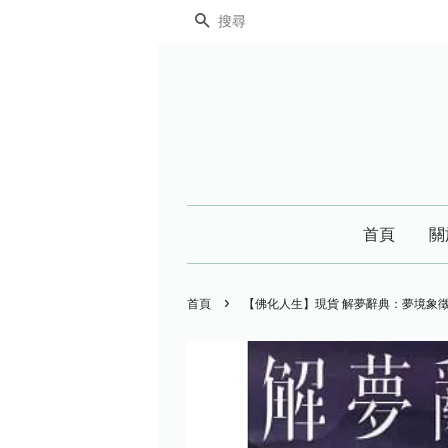
搜尋
首頁
關
›
首頁
【佛化人生】現貨 解夢辭典：夢境象