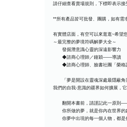
請仔細查看賣場規則，下標即表示接
**所有產品皆可批發、團購，如有
有實體店面，有空可以來逛逛~希望您喜
～最完整的夢境符碼解夢大全～
發掘潛意識心靈的深遠影響力
◆諮商心理師／鐘穎——導讀
◆諮商心理師、臉書社團「榮格讀
「夢是開設在靈魂深處最隱蔽角落
我們的自我-意識的疆界如何擴展，
翻開本書前，請謹記此一原則——
你所做的夢，就是你內在世界的
你夢中出現的每一個人物，都是