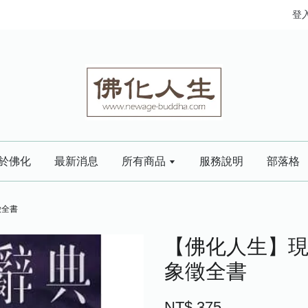
登
於佛化
最新消息
所有商品
服務說明
部落格
徵全書
【佛化人生】現
象徵全書
NT$ 375