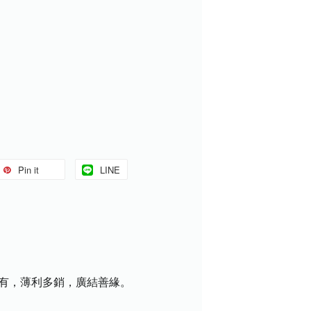
Pin it
LINE
盡有，薄利多銷，廣結善緣。