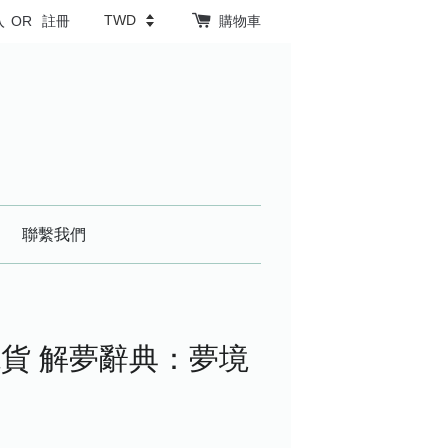
入
OR
註冊
購物車
聯繫我們
貨 解夢辭典：夢境