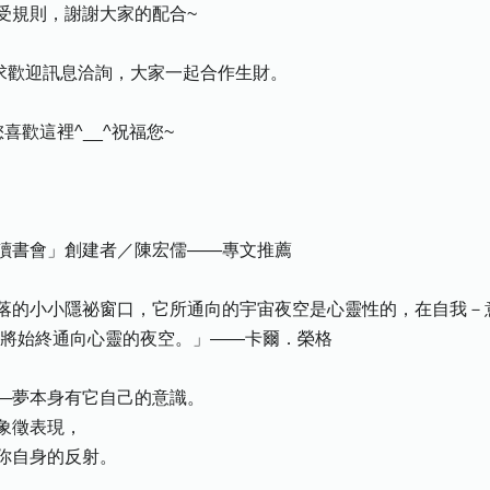
受規則，謝謝大家的配合~
需求歡迎訊息洽詢，大家一起合作生財。
歡這裡^__^祝福您~
書會」創建者／陳宏儒——專文推薦
的小小隱祕窗口，它所通向的宇宙夜空是心靈性的，在自我－
它將始終通向心靈的夜空。」——卡爾．榮格
夢本身有它自己的意識。
象徵表現，
你自身的反射。