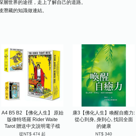
層世界的途徑，走上了解自己的道路。
潛藏的知識做連結。
A4 B5 B2 【佛化人生】 原始
康3【佛化人生】喚醒自癒力:
版偉特塔羅 Rider Waite
從心到身, 身到心, 找回全面
Tarot 贈送中文說明電子檔
的健康
從
NT$ 474
起
NT$ 340