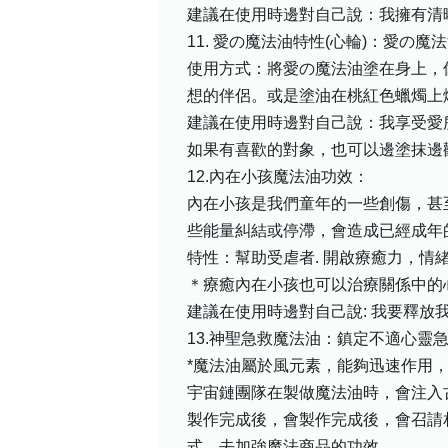
建議在使用時邊對自己說：我擁有清
11. 愛の魔法油特性(心輪)：愛
使用方式：將愛の魔法油塗在身上，
想的伴侶。或是塗油在桃紅色蠟燭上
建議在使用時邊對自己說：我享受愛
如果有喜歡的對象，也可以邊塗抹邊
12.內在小孩魔法油功效：
內在小孩是我們童年的一些創傷，甚
些能量糾結或停滯，會造成已經成年
特性：幫助受虐者. 開啟療癒力，
＊療癒內在小孩也可以治療關係中的
建議在使用時邊對自己說: 我要釋放
13.神聖急救魔法油：鎮定不適心靈
*魔法油屬於風元素，能夠迅速作用
宇宙鏈團隊在製做魔法油時，會注入
製作完成後，會製作完成後，會召請
式，去加強魔法商品的功效