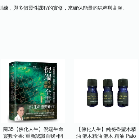
訓練，與多個靈性課程的實修，來確保能量的純粹與高頻。
商35【佛化人生】倪端生命
【佛化人生】純祕魯聖木精
靈數全書: 重新認識自我×開
油 聖木精油 聖木 精油 Palo