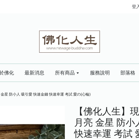
登
於佛化
最新消息
所有商品
服務說明
部落格
金星 防小人 吸引愛 快速金錢 快速幸運 考試 愛の(心輪)
【佛化人生】現貨
月亮 金星 防小
快速幸運 考試 