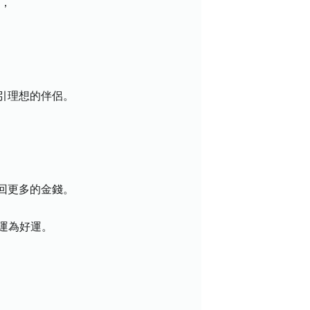
用，
引理想的伴侶。
回更多的金錢。
運為好運。