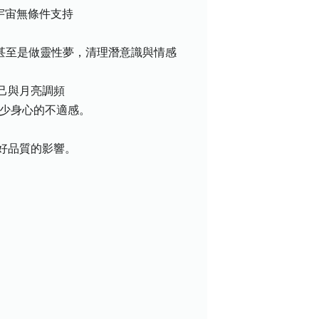
,宇宙無條件支持
眠甚至是做靈性夢，清理潛意識與情感
己與月亮調頻
減少身心的不適感。
。
好品質的影響。