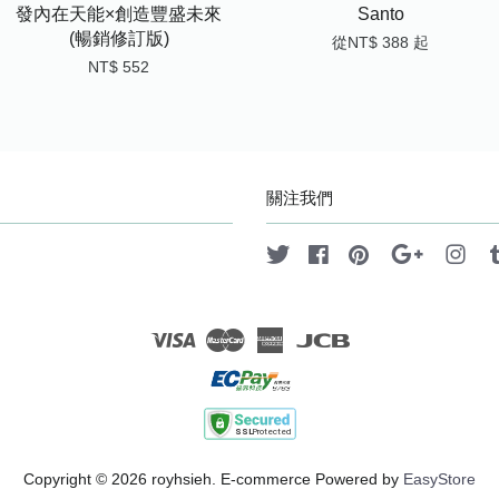
發內在天能×創造豐盛未來
Santo
(暢銷修訂版)
從
NT$ 388
起
NT$ 552
關注我們
Twitter
Facebook
Pinterest
Google
Ins
Visa
Master
American
JCB
Express
Copyright © 2026 royhsieh. E-commerce Powered by
EasyStore