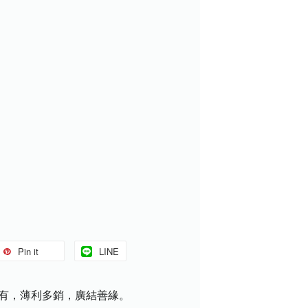
Pin it
LINE
盡有，薄利多銷，廣結善緣。