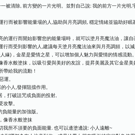
一被清除, 前方變的一片光明。並對自己說: 我的前方一片光明
亮運行而被影響能量場的人,協助與月亮調頻, 穩定情緒並協助好
亮的運行而開始影響您的能量場時，就可以塗月亮魔法油，讓自
運行而受到影響的人,建議每天塗月亮魔法油來與月亮調頻，以
(好人緣)，金星是愛情之星，可以增加個人魅力與愛情的情感流動
像香水般塗抹，以吸引愛與美好的友誼，提昇美麗及其它金星美
所帶給我的流動！
和惡運。
各樣的小人,發揮阻擋作用。
居，打破詛咒或負面的投射,
受攻擊。
的負能量的加強版。
，像香水般塗抹
我所不須要的負面能量. 也可以邊塗邊說: 小人遠離~