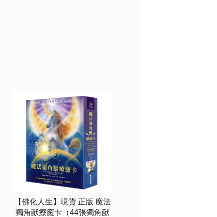
【佛化人生】現貨 正版 魔法
獨角獸療癒卡（44張獨角獸