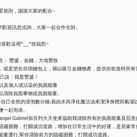
受規則，謝謝大家的配合~
需求歡迎訊息洽詢，大家一起合作生財。
歡這裡^__^祝福您~
特性： 豐盛，金錢，大地豐收
，或是塗在存摺錢包上，藉以吸引金錢物產，提供你前進時所有
自己說：我是豐盛！
，以及個人或沾染的負面能量
以清除負面事物或負面能量。
將自己全然的浸泡數分鐘,藉由水與淨化魔法油來潔淨身體與氣場
鹽一起泡澡。
ngel Gabriel加百列大天使來協助我清除所有的負面能量及惡
方的阻礙困難，打開成功道路，增加在日常生活中的好運，是居家常
 讓能量運行,幫你清除前方的阻礙困難，打開成功道路。