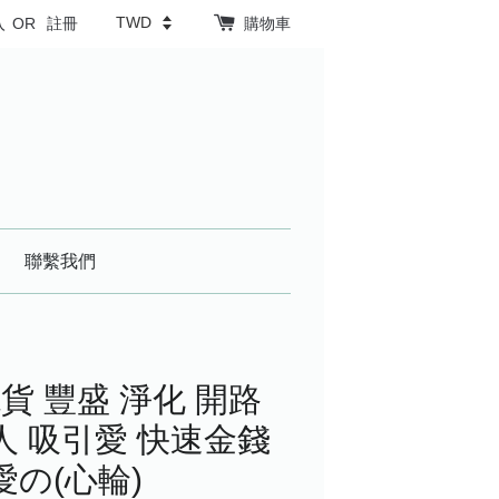
入
OR
註冊
購物車
聯繫我們
 豐盛 淨化 開路
人 吸引愛 快速金錢
愛の(心輪)