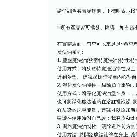
請仔細查看賣場規則，下標即表示接
**所有產品皆可批發、團購，如有
有實體店面，有空可以來逛逛~希望您喜
魔法油系列:
1. 豐盛魔法油(狄密特魔法油)特性:
使用方式：將狄蜜特魔法油塗在身上
達到夢想。 建議塗抹時發自內心對
2. 淨化魔法油特性：驅除負面事物
使用方式：將淨化魔法油塗在身上，
也可將淨化魔法油滴在浴缸裡泡澡, 
在沾染的沈重能量，建議可以添加海
建議在使用時對自己說：我召喚Archa
3. 開路魔法油特性：清除道路前
使用方法: 將開路魔法油塗在身上,