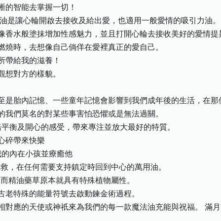
晰的智能去掌握一切！
の魔法油是讓心輪開啟去接收及給出愛，也適用一般愛情的吸引力油。
像香水般塗抹增加性感魅力，並且打開心輪去接收美好的愛情提
燃燒時，去想像自己倘佯在愛裡真正的愛自己。
所帶給我的滋養！
觀想對方的樣貌。
至是胎內記憶、一些童年記憶會影響到我們成年後的生活，在那
的我們莫名的對某些事害怕恐懼或是無法過關。
情緒平衡及開心的感受，帶來專注並放大最好的特質。
心碎帶來快樂
我的內在小孩並療癒他
急救，在任何需要支持鎮定時回到中心的萬用油。
，而精油藥草原本就具有特殊植物屬性。
古老特殊的能量符號去啟動鍊金術過程。
相對應的天使或神祇來為我們的每一款魔法油充能與祝福。 滿