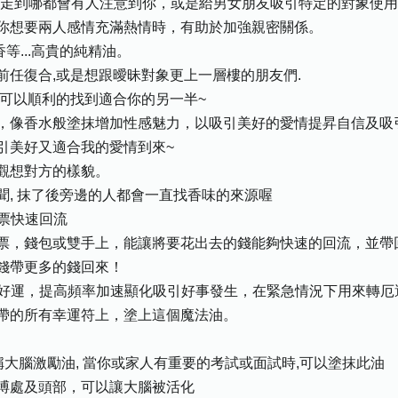
不論走到哪都會有人注意到你，或是給男女朋友吸引特定的對象使
你想要兩人感情充滿熱情時，有助於加強親密關係。
等...高貴的純精油。
跟前任復合,或是想跟曖昧對象更上一層樓的朋友們.
你可以順利的找到適合你的另一半~
，像香水般塗抹增加性感魅力，以吸引美好的愛情提昇自信及吸
引美好又適合我的愛情到來~
觀想對方的樣貌。
, 抹了後旁邊的人都會一直找香味的來源喔
鈔票快速回流
票，錢包或雙手上，能讓將要花出去的錢能夠快速的回流，並帶
錢帶更多的錢回來！
帶來好運，提高頻率加速顯化吸引好事發生，在緊急情況下用來轉厄
帶的所有幸運符上，塗上這個魔法油。
稱大腦激勵油, 當你或家人有重要的考試或面試時,可以塗抹此油
搏處及頭部，可以讓大腦被活化