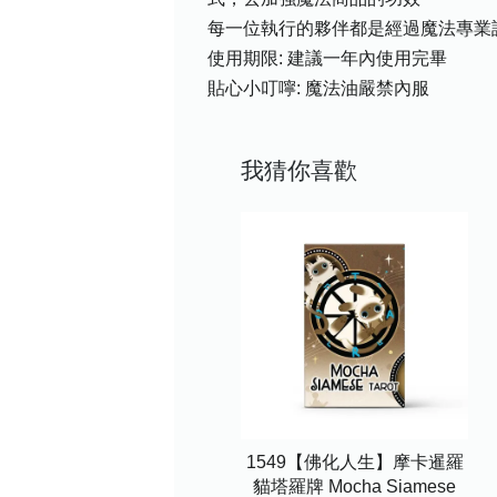
每一位執行的夥伴都是經過魔法專業
使用期限: 建議一年內使用完畢
貼心小叮嚀: 魔法油嚴禁內服
我猜你喜歡
1549【佛化人生】摩卡暹羅
貓塔羅牌 Mocha Siamese