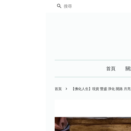
搜尋
首頁
關
›
首頁
【佛化人生】現貨 豐盛 淨化 開路 月亮 