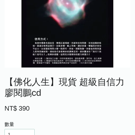
【佛化人生】現貨 超級自信力
廖閱鵬cd
NT$ 390
數量