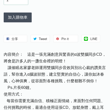
加入購物車
分享
Tweet
Pin it
LINE
內容簡介： 這是一張充滿創意與驚喜的α波雙腦同步CD，
將會是許多人的一盞生命裡的明燈！
讓催眠名家廖老師運用雙腦同步音效與別出心裁的讚美言
語，幫你進入α腦波狀態，建立堅實的自信心，讓你如沐春
風，心神俱爽，從容面對各種挑戰，什麼都難不倒你！
Ps.片長60鐘。
使用方式：
每當你需要充滿自信、積極正面情緒，來面對任何問題、
任何挑戰的時候，最適合使用這張CD。放鬆身體，戴上耳