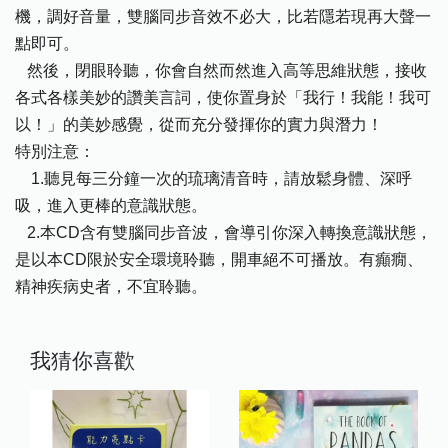
機，調好音量，雙腦同步音效不必大，比若隱若現再大聲一
點即可。
然後，閉眼聆聽，你會自然而然進入高等思維狀態，接收
各式各樣美妙的讚美言詞，使你置身於「我行！我能！我可
以！」的美妙感覺，從而充分發揮你的實力與潛力！
特別注意：
1.聽見每三分鐘一次的琉璃清音時，請放鬆身體、深呼
吸，進入更棒的意識狀態。
2.本CD含有雙腦同步音波，會導引你深入轉換意識狀態，
是以本CD限於安全環境聆聽，開車絕不可播放。有癲癇、
精神疾病史者，不宜聆聽。
我猜你喜歡