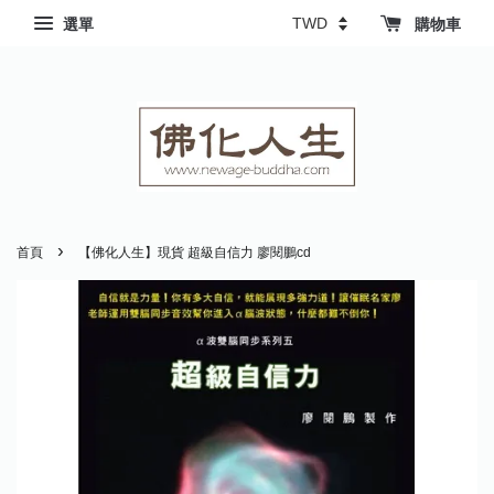
選單
購物車
›
首頁
【佛化人生】現貨 超級自信力 廖閱鵬cd