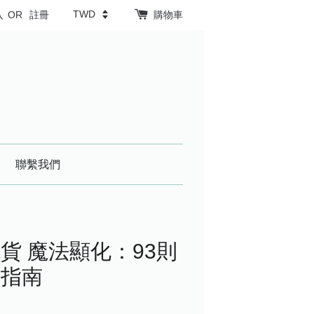
入
OR
註冊
購物車
聯繫我們
貨 魔法顯化：93則
學指南