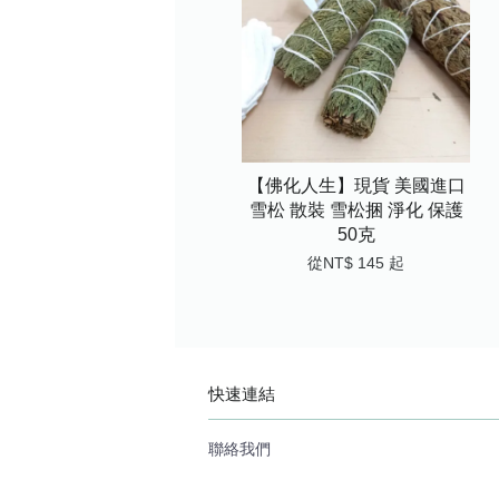
【佛化人生】現貨 美國進口
雪松 散裝 雪松捆 淨化 保護
50克
從
NT$ 145
起
快速連結
聯絡我們