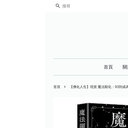
搜尋
首頁
關
›
首頁
【佛化人生】現貨 魔法顯化：93則成