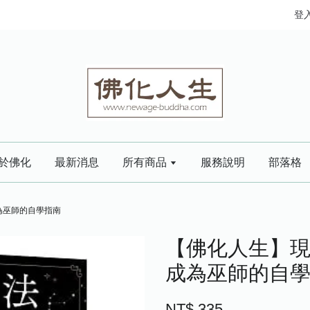
登
於佛化
最新消息
所有商品
服務說明
部落格
為巫師的自學指南
【佛化人生】現
成為巫師的自
NT$ 335