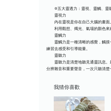
✡五大靈透力：靈視、靈觸、靈聽
靈視力
內在靈視是你在自己大腦的畫面上
利用觀想、燭光、氣場的顏色來練
靈觸力
靈觸力是一種清晰的感覺，觸摸一
練習去感受和引導能量。
靈聽力
靈聽力是清楚地聽見通靈訊息。最
分辨雜音和重要聲音，一次只聽清楚
我猜你喜歡