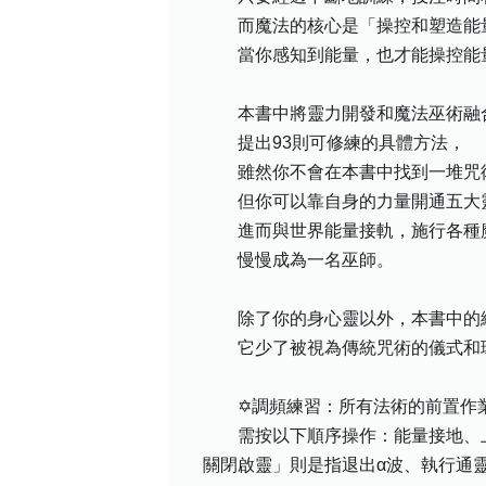
而魔法的核心是「操控和塑造能量
當你感知到能量，也才能操控能
本書中將靈力開發和魔法巫術融
提出93則可修練的具體方法，
雖然你不會在本書中找到一堆咒術
但你可以靠自身的力量開通五大
進而與世界能量接軌，施行各種
慢慢成為一名巫師。
除了你的身心靈以外，本書中的練
它少了被視為傳統咒術的儀式和環
✡調頻練習：所有法術的前置作業
需按以下順序操作：能量接地、上
關閉啟靈」則是指退出α波、執行通