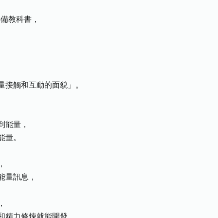
必備教科書，
接觸和互動的面貌」。
到能量，
能量。
，
能量訊息，
，
精力修煉就能開發。