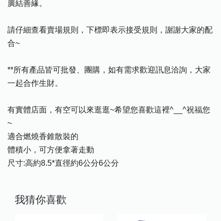
廣結善緣。
請仔細查看賣場規則，下標即表示接受規則，謝謝大家的配
合~
**所有產品皆可批發、團購，如有需求歡迎訊息洽詢，大家
一起合作生財。
有實體店面，有空可以來逛逛~希望您喜歡這裡^__^祝福您
~
適合燃燒香錐散裝的
體積小，可方便拿著走動
尺寸:高約8.5*直徑約6公分6公分
我猜你喜歡