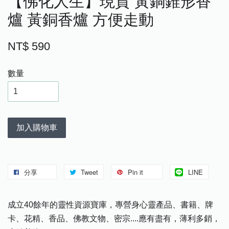
【佛化人生】現貨 黃銅錐形香
爐 黃銅香爐 方便走動
NT$ 590
數量
加入購物車
分享
Tweet
Pin it
LINE
成立40餘年的靈性資源寶庫，專營身心靈產品、書籍、牌
卡、花精、香品、佛教文物、密宗....應有盡有，薄利多銷，