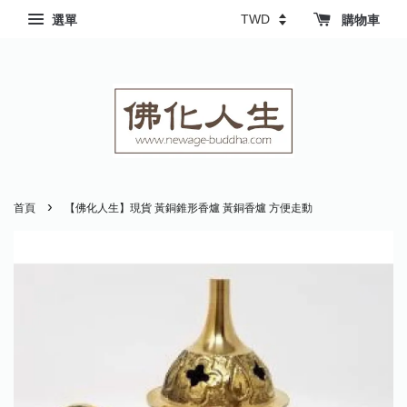
選單
購物車
›
首頁
【佛化人生】現貨 黃銅錐形香爐 黃銅香爐 方便走動