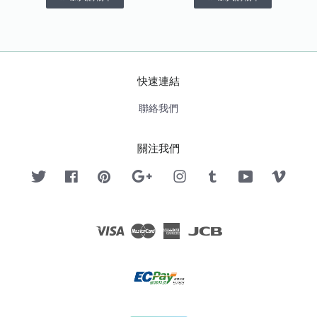
快速連結
聯絡我們
關注我們
Twitter
Facebook
Pinterest
Google
Instagram
Tumblr
YouTube
Vimeo
Visa
Master
American
JCB
Express