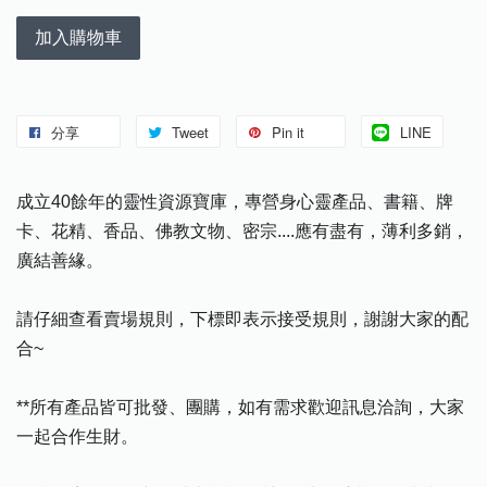
加入購物車
分享
Tweet
Pin it
LINE
成立40餘年的靈性資源寶庫，專營身心靈產品、書籍、牌
卡、花精、香品、佛教文物、密宗....應有盡有，薄利多銷，
廣結善緣。
請仔細查看賣場規則，下標即表示接受規則，謝謝大家的配
合~
**所有產品皆可批發、團購，如有需求歡迎訊息洽詢，大家
一起合作生財。