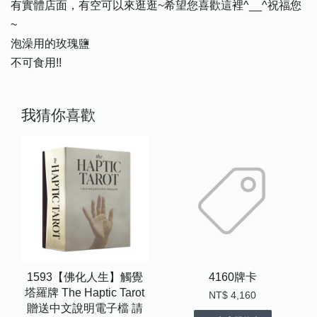
有實體店面，有空可以來逛逛~希望您喜歡這裡^__^祝福您
~
泡澡用的玫瑰鹽
不可食用!!
我猜你喜歡
1593【佛化人生】觸覺
4160牌卡
塔羅牌 The Haptic Tarot
NT$ 4,160
贈送中文說明電子檔 請