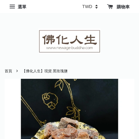
選單
購物車
›
首頁
【佛化人生】現貨 黑玫瑰鹽