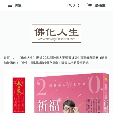
選單
購物車
›
首頁
【佛化人生】現貨 2021問神達人王崇禮祈福生肖運籤農民曆（隨書
加持贈送：「金牛」招財防漏錢母存摺套＋添貴人相助靈符貼紙