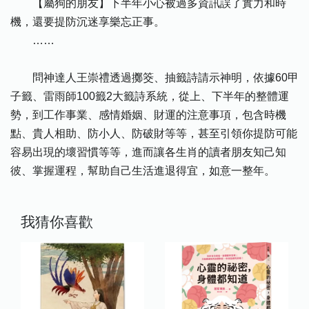
【屬狗的朋友】下半年小心被過多資訊誤了實力和時
機，還要提防沉迷享樂忘正事。
……
問神達人王崇禮透過擲筊、抽籤詩請示神明，依據60甲
子籤、雷雨師100籤2大籤詩系統，從上、下半年的整體運
勢，到工作事業、感情婚姻、財運的注意事項，包含時機
點、貴人相助、防小人、防破財等等，甚至引領你提防可能
容易出現的壞習慣等等，進而讓各生肖的讀者朋友知己知
彼、掌握運程，幫助自己生活進退得宜，如意一整年。
我猜你喜歡