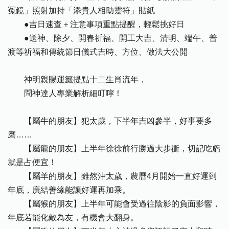
冤鏡」照射加持「添貴人相助靈符」貼紙
●吉日速查＋注意事項重點提醒，輕鬆挑好日
●送神、除夕、開春祈福、開工大吉、清明、端午、普
渡等祈福和傳統節日儀式吉時、方位、做法大公開
神明親賜運籤提點十二生肖流年，
問神達人專業解析細叮嚀！
【屬牛的朋友】犯太歲，下半年吉凶參半，好事要多
磨……
【屬龍的朋友】上半年徐徐前行勝過大步衝，切記吃虧
就是占便宜！
【屬羊的朋友】雖然沖太歲，農曆4月開始一直好運到
年底，廣結善緣能讓好運再加乘。
【屬猴的朋友】上半年可能會受過往陰影的負面影響，
年底若能化敵為友，有機會大翻身。