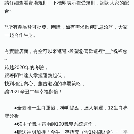
請仔細查看賣場規則，下標即表示接受規則，謝謝大家的配
合~
**所有產品皆可批發、團購，如有需求歡迎訊息洽詢，大家
一起合作生財。
有實體店面，有空可以來逛逛~希望您喜歡這裡^__^祝福您
~
跨越2020年的考驗，
跟著問神達人掌握運勢起伏，
找到穩定內心、趨吉避凶的專屬策略，
讓2021辛丑牛年幸福翻倍！
●全臺唯一生肖運籤，神明提點，達人解運，12生肖專
屬分析
●60甲子籤＋雷雨師100籤雙系統運作，
●贈送神明加持「金牛」存摺套（含1枚招財金）+「平