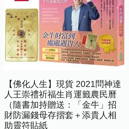
【佛化人生】現貨 2021問神達
人王崇禮祈福生肖運籤農民曆
（隨書加持贈送：「金牛」招
財防漏錢母存摺套＋添貴人相
助靈符貼紙