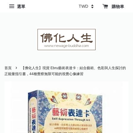
選單
購物車
›
首頁
【佛化人生】現貨 Ebru藝術表達卡：結合藝術、色彩與人生探討的
正能量指引書，44種覺察無限可能的視覺心像練習