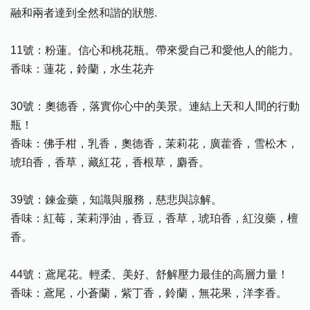
融和兩者達到全然和諧的狀態.
11號：粉蓮。信心和桃花瓶。帶來愛自己和愛他人的能力。
香味：蓮花，鈴蘭，水生花卉
30號：奧德香，落實你心中的美景。連結上天和人間的行動
瓶！
香味：佛手柑，乳香，奧德香，茉莉花，廣藿香，雪松木，
琥珀香，香草，藏紅花，香根草，麝香。
39號：鍊金藥，知識與服務，慈悲與諒解。
香味：紅莓，茉莉淨油，香豆，香草，琥珀香，紅沒藥，檀
香。
44號：鳶尾花。輕柔、美好、舒解壓力最佳的高層力量！
香味：鳶尾，小蒼蘭，紫丁香，鈴蘭，無花果，洋李香。