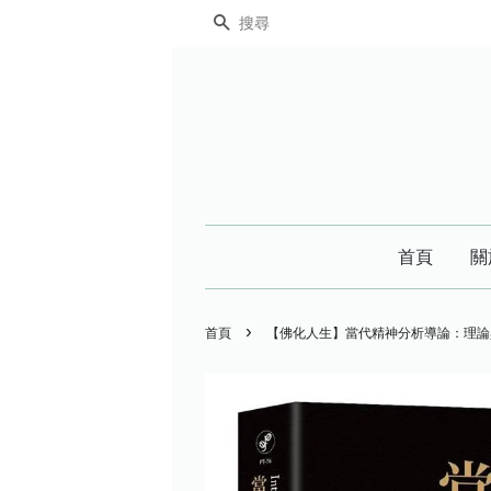
搜尋
首頁
關
›
首頁
【佛化人生】當代精神分析導論：理論