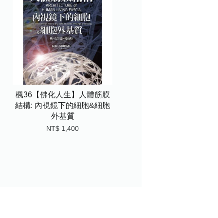
楓36【佛化人生】人體筋膜
結構: 內視鏡下的細胞&細胞
外基質
NT$ 1,400