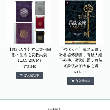
【佛化人生】神聖幾何圖
【佛化人生】萬能金鑰：
形：生命之花收納袋
矽谷祕傳禁書，有錢人絕
（13.5*20CM）
不外傳、激勵比爾．蓋茲
逐夢致富的天啟之書
NT$ 340
NT$ 300
加入購物車
加入購物車
快速連結