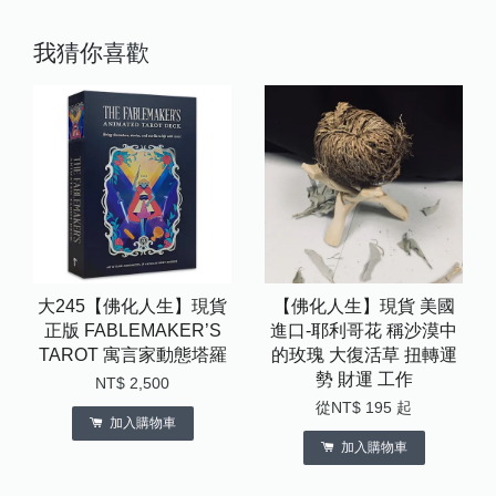
我猜你喜歡
大245【佛化人生】現貨
【佛化人生】現貨 美國
正版 FABLEMAKER’S
進口-耶利哥花 稱沙漠中
TAROT 寓言家動態塔羅
的玫瑰 大復活草 扭轉運
勢 財運 工作
NT$ 2,500
從
NT$ 195
起
加入購物車
加入購物車