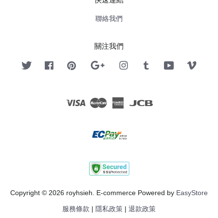
聯絡我們
關注我們
Twitter
Facebook
Pinterest
Google
Instagram
Tumblr
YouTube
Vimeo
Visa
Master
American
JCB
Express
Copyright © 2026 royhsieh. E-commerce Powered by
EasyStore
服務條款
|
隱私政策
|
退款政策