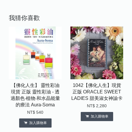
我猜你喜歡
【佛化人生】 靈性彩油
1042【佛化人生】現貨
現貨 正版 靈性彩油 - 透
正版 ORACLE SWEET
過顏色‧植物‧和水晶能量
LADIES 甜美淑女神諭卡
的療法 Aura-Soma
NT$ 2,280
NT$ 540
加入購物車
加入購物車