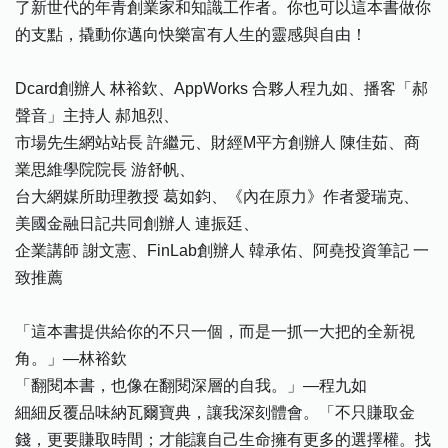
了新世代的年青創業家和知識工作者。你也可以這本書做你
的支點，撬動你邁向快樂富有人生的靈感與自由！
Dcard創辦人 林裕欽、AppWorks 合夥人程九如、播客「郝
聲音」主持人 郝旭烈、
市場先生網站站長 許繼元、財經M平方創辦人 陳佳茹、商
業思維學院院長 游舒帆、
台大網媒所助理教授 葛如鈞、《內在原力》作者愛瑞克、
美國金融日記共同創辦人 連振廷、
企業講師 謝文憲、FinLab創辦人 韓承佑、阿堯投資筆記 一
致推薦
「這本書提供給你的不只一個，而是一抓一大把的全新視
角。」—林裕欽
「翻閱本書，也像在翻閱深層的自我。」—程九如
細細反覆品味納瓦爾寶典，讓我深刻體會。「不只賺取金
錢，更要賺取時間；才能讓自己生命擁有更多的選擇權。找