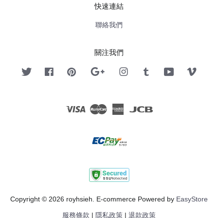
快速連結
聯絡我們
關注我們
Twitter
Facebook
Pinterest
Google
Instagram
Tumblr
YouTube
Vimeo
Visa
Master
American
JCB
Express
Copyright © 2026 royhsieh. E-commerce Powered by
EasyStore
服務條款
|
隱私政策
|
退款政策