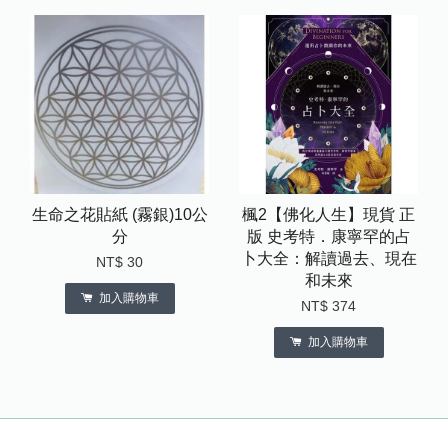
生命之花貼紙 (霧銀)10公
楓2【佛化人生】現貨 正
分
版 史考特．康寧罕的占
卜大全：解讀過去、現在
NT$ 30
和未來
加入購物車
NT$ 374
加入購物車