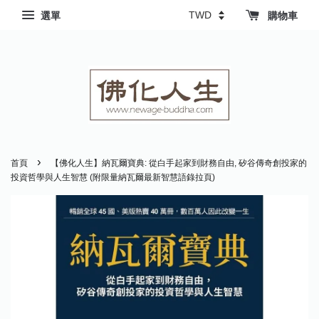
選單
購物車
›
首頁
【佛化人生】納瓦爾寶典: 從白手起家到財務自由, 矽谷傳奇創投家的
投資哲學與人生智慧 (附限量納瓦爾最新智慧語錄拉頁)