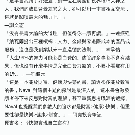
「這本書我讀了好幾遍，對一位在美國創投界堪稱大神之
人，我們的成長背景差異之大，卻可以用一本書相互交流，
這就是閱讀最大的魅力吧！」
—謝文憲
「沒有長篇大論的大道理，但值得你一讀再讀。」—連振廷
「納瓦爾提出三種槓桿：人力、金錢與零邊際成本的產品或
服務，這也是我創業以來一直遵循的法則。」—韓承佑
「人生99%的努力可能都是白費的。儘管許多事都不會有結
果，但也沒有什麼事情是完全白費力氣的，不要小看那有用
的1%。」—許繼元
「這是一本關於財富、健康與快樂的書。讀過很多關於致富
的書，Naval 對這個主題的探討是最深入的，這本書會激發
讀者停下來反思對財富的理解，甚至重新思考職涯的選擇。
Naval 也提醒我們多數人的追求都是財富>健康>快樂，但重
要性卻是快樂>健康>財富。」—阿堯投資筆記
原書名：《快樂實現自主富有》