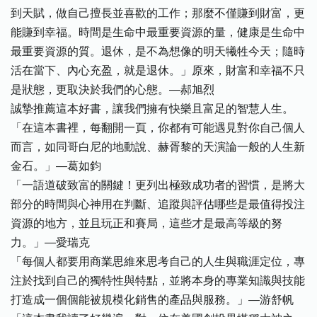
到天賦，做自己擅長並喜歡的工作；那麼不僅賺到財富，更
能賺到幸福。時間是生命中最重要資源的量，健康是生命中
最重要資源的質。退休，是不為想像的明天犧牲今天；隨時
活在當下、內心充盈，就是退休。」原來，財富和幸福不只
是狀態，更取決於我們的心態。—郝旭烈
誠摯推薦這本好書，讓我們擁有快樂且富足的智慧人生。
「在這本書裡，每翻開一頁，你都有可能遇見對你自己個人
而言，如同哥白尼的地動說、赫胥黎的天演論一般的人生新
金石。」—葛如鈞
「一語道破致富的關鍵！更列出極致成功者的習慣，是將大
部分的時間與心神用在判斷、追蹤與評估哪些是最值得投注
資源的地方，並且玩正和賽局，這些才是最高等級的努
力。」—愛瑞克
「每個人都要用商業思維來思考自己的人生與職涯定位，專
注於找到自己的獨特性與特點，並將本身的專業知識與技能
打造成一個個能被規模化銷售的產品與服務。」—游舒帆