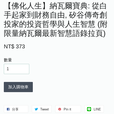
【佛化人生】納瓦爾寶典: 從白
手起家到財務自由, 矽谷傳奇創
投家的投資哲學與人生智慧 (附
限量納瓦爾最新智慧語錄拉頁)
NT$ 373
數量
加入購物車
分享
Tweet
Pin it
LINE