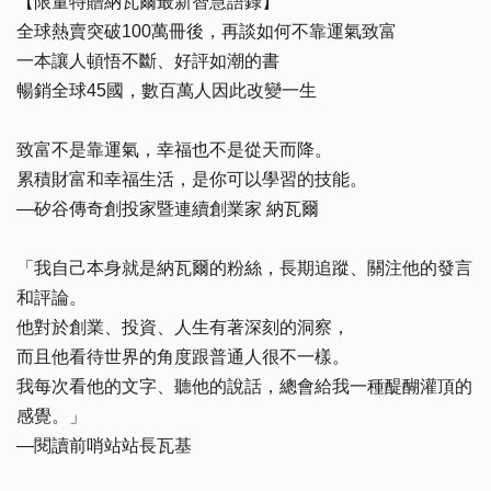
【限量特贈納瓦爾最新智慧語錄】
全球熱賣突破100萬冊後，再談如何不靠運氣致富
一本讓人頓悟不斷、好評如潮的書
暢銷全球45國，數百萬人因此改變一生
致富不是靠運氣，幸福也不是從天而降。
累積財富和幸福生活，是你可以學習的技能。
—矽谷傳奇創投家暨連續創業家 納瓦爾
「我自己本身就是納瓦爾的粉絲，長期追蹤、關注他的發言
和評論。
他對於創業、投資、人生有著深刻的洞察，
而且他看待世界的角度跟普通人很不一樣。
我每次看他的文字、聽他的說話，總會給我一種醍醐灌頂的
感覺。」
—閱讀前哨站站長瓦基