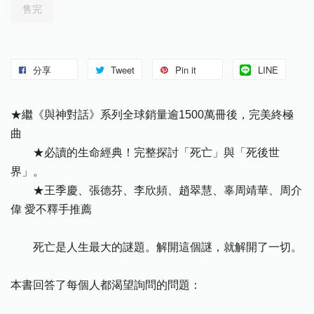
售完
分享
Tweet
Pin it
LINE
★繼《與神對話》系列全球銷量逾1500萬冊後，完美終極
曲
★必讀的生命經典！完整探討「死亡」與「死後世
界」。
★王季慶、張德芬、李欣頻、趙翠慧、辜周靖華、周介
偉 愛不釋手推薦
死亡是人生最大的謎題。解開這個謎，就解開了一切。
本書回答了每個人都渴望詢問的問題：