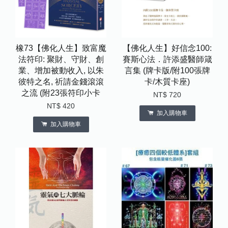
橡73【佛化人生】致富魔
【佛化人生】好信念100:
法符印: 聚財、守財、創
賽斯心法．許添盛醫師箴
業、增加被動收入, 以朱
言集 (牌卡版/附100張牌
彼特之名, 祈請金錢滾滾
卡/木質卡座)
之流 (附23張符印小卡
NT$ 720
NT$ 420
加入購物車
加入購物車