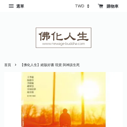
選單
購物車
›
首頁
【佛化人生】絕版好書 現貨 與神談生死