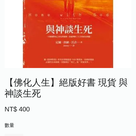
【佛化人生】絕版好書 現貨 與
神談生死
NT$ 400
數量