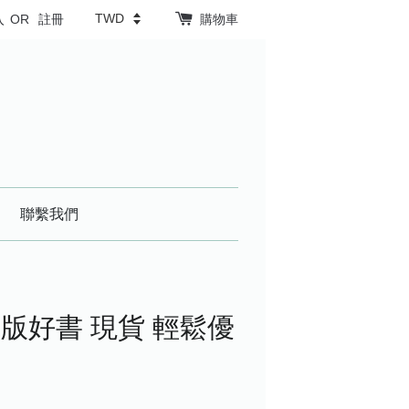
入
OR
註冊
購物車
聯繫我們
版好書 現貨 輕鬆優