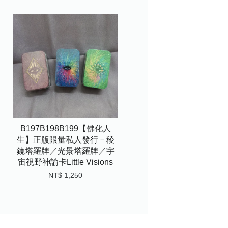
B197B198B199【佛化人
生】正版限量私人發行－稜
鏡塔羅牌／光景塔羅牌／宇
宙視野神諭卡Little Visions
NT$ 1,250