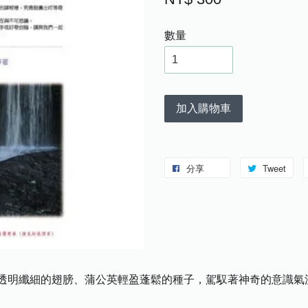
數量
加入購物車
分享
Tweet
透明纖細的翅膀、蒲公英輕盈蓬鬆的種子，駕馭著神奇的意識氣