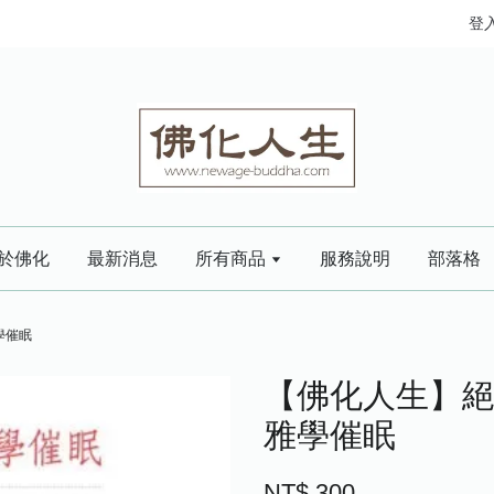
登
於佛化
最新消息
所有商品
服務說明
部落格
學催眠
【佛化人生】絕
雅學催眠
NT$ 300