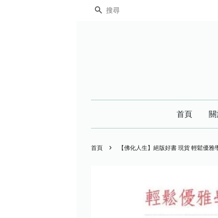
搜尋
首頁
關
›
首頁
【佛化人生】絕版好書 現貨 輕鬆優雅