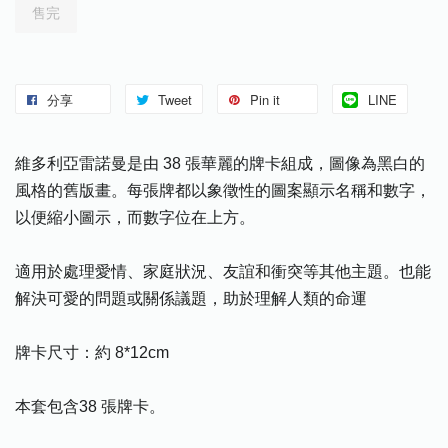
售完
分享
Tweet
Pin it
LINE
維多利亞雷諾曼是由 38 張華麗的牌卡組成，圖像為黑白的
風格的舊版畫。每張牌都以象徵性的圖案顯示名稱和數字，
以便縮小圖示，而數字位在上方。
適用於處理愛情、家庭狀況、友誼和衝突等其他主題。也能
解決可愛的問題或關係議題，助於理解人類的命運
牌卡尺寸：約 8*12cm
本套包含38 張牌卡。