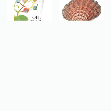
【佛化人生】OH卡讀心
【佛化人生】蚌殼 現貨
術
長度5吋 蚌殼擺飾品
NT$ 315
NT$ 380
加入購物車
加入購物車
快速連結
聯絡我們