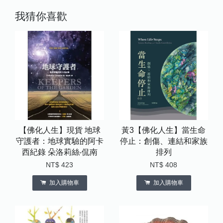
我猜你喜歡
【佛化人生】現貨 地球
黃3【佛化人生】當生命
守護者：地球實驗的阿卡
停止：創傷、連結和家族
西紀錄 朵洛莉絲‧侃南
排列
NT$ 423
NT$ 408
加入購物車
加入購物車