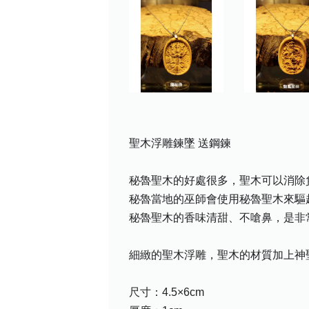
聖木浮雕鍊墜 送鋼鍊
秘魯聖木的好處很多，聖木可以消除
秘魯當地的巫師會使用秘魯聖木來驅
秘魯聖木的香味清甜、不嗆鼻，是非
細緻的聖木浮雕，聖木的材質加上神
尺寸：4.5×6cm