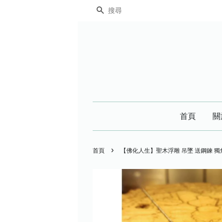
搜尋
首頁
關
›
首頁
【佛化人生】聖木浮雕 吊墜 送鋼鍊 獨角