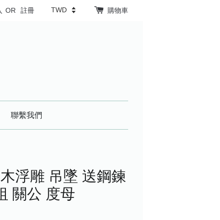
入
OR
註冊
購物車
聯繫我們
木浮雕 吊墜 送鋼鍊
祖 關公 度母