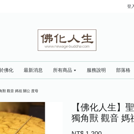
登
於佛化
最新消息
所有商品
服務說明
部落格
獸 觀音 媽祖 關公 度母
【佛化人生】聖
獨角獸 觀音 媽
NT$ 1,200