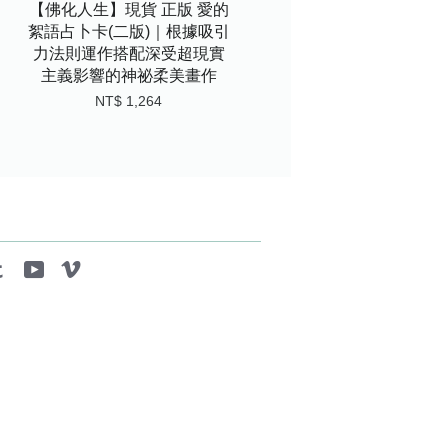
【佛化人生】現貨 正版 愛的
絮語占卜卡(二版)｜根據吸引
力法則運作搭配深受超現實
主義影響的神祕柔美畫作
NT$ 1,264
tagram
Tumblr
YouTube
Vimeo