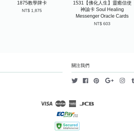
1875教學牌卡
1531【佛化人生】靈癒信使
神諭卡 Soul Healing
NT$ 1,875
Messenger Oracle Cards
NT$ 603
關注我們
Twitter
Facebook
Pinterest
Google
Ins
Visa
Master
American
JCB
Express