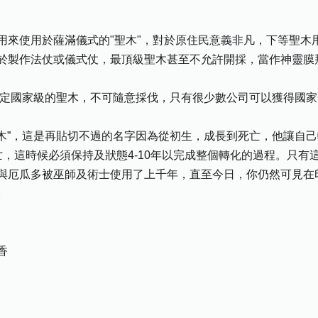
用來使用於薩滿儀式的"聖木"，對於原住民意義非凡，下等聖木
於製作法仗或儀式仗，最頂級聖木甚至不允許開採，當作神靈膜
o)已是頒定國家級的聖木，不可隨意採伐，只有很少數公司可以獲得
就是“聖木”，這是再貼切不過的名字因為從初生，成長到死亡，他讓
死亡，這時候必須保持及狀態4-10年以完成整個轉化的過程。只
與厄瓜多被巫師及術士使用了上千年，直至今日，你仍然可見在
。
香