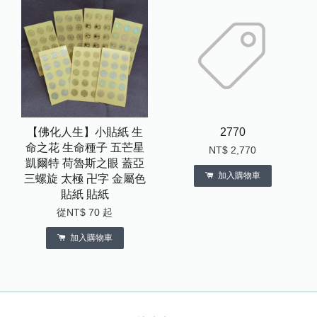
【佛化人生】小貼紙 生
2770
命之花 生命種子 五芒星
NT$ 2,770
凱爾特 荷魯斯之眼 蓋亞
加入購物車
三螺旋 太極 卍字 金屬色
貼紙 貼紙
從
NT$ 70
起
加入購物車