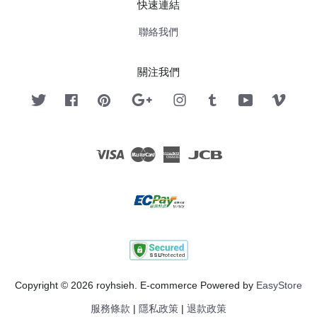
快速連結
聯絡我們
關注我們
Twitter
Facebook
Pinterest
Google
Instagram
Tumblr
YouTube
Vimeo
Visa
Master
American
JCB
Express
Copyright © 2026 royhsieh. E-commerce Powered by
EasyStore
服務條款
|
隱私政策
|
退款政策