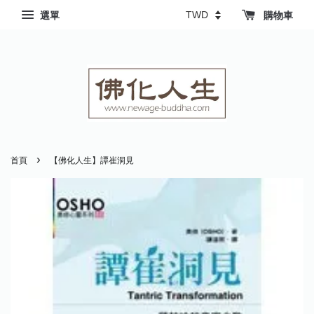
選單
購物車
›
首頁
【佛化人生】譚崔洞見