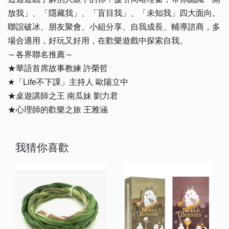
放我」、「隱藏我」、「盲目我」、「未知我」四大面向。
聯誼破冰、朋友聚會、小組分享、自我成長、輔導諮商，多
場合適用，好玩又好用，在歡樂遊戲中探索自我。
～各界聯名推薦～
★華語首席故事教練 許榮哲
★「Life不下課」主持人 歐陽立中
★桌遊講師之王 南瓜妹 劉力君
★心理師的歡樂之旅 王雅涵
我猜你喜歡