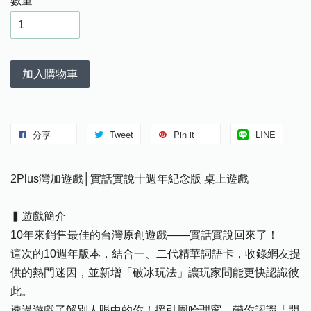
數量
加入購物車
分享
Tweet
Pin it
LINE
2Plus灣加遊戲│實話實說十週年紀念版 桌上遊戲
▍遊戲簡介
10年來銷售最佳的台灣原創遊戲——實話實說回來了！
這次的10週年版本，結合一、二代精華詞語卡，收錄網友提
供的熱門迷因，並新增「破冰玩法」讓玩家間能更快認識彼
此。
透過遊戲了解別人眼中的你！援引周哈理窗，帶你認識「開