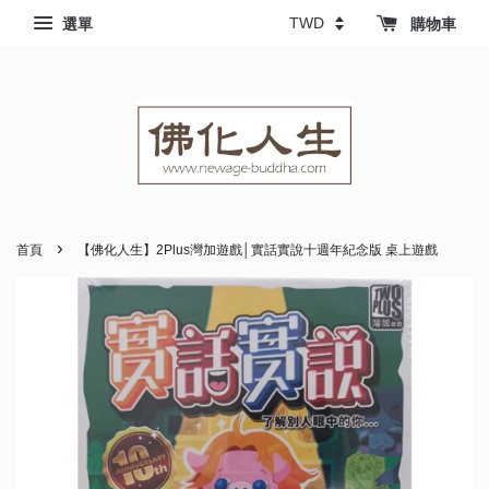
選單
購物車
›
首頁
【佛化人生】2Plus灣加遊戲│實話實說十週年紀念版 桌上遊戲