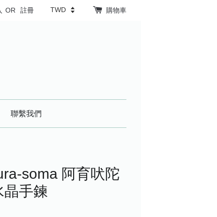
入
OR
註冊
購物車
聯繫我們
a-soma 阿育吠陀
水晶手鍊