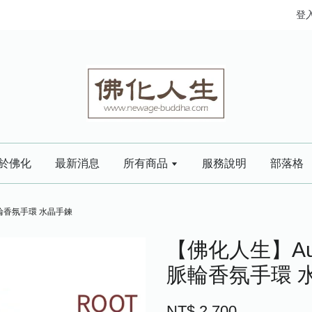
登
於佛化
最新消息
所有商品
服務說明
部落格
脈輪香氛手環 水晶手鍊
【佛化人生】Aur
脈輪香氛手環 
NT$ 2,700