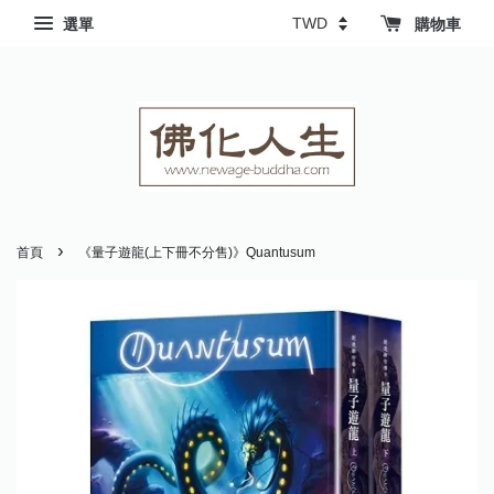
選單
購物車
›
首頁
《量子遊龍(上下冊不分售)》Quantusum