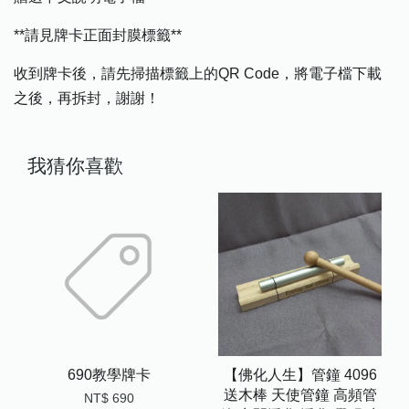
**請見牌卡正面封膜標籤**
收到牌卡後，請先掃描標籤上的QR Code，將電子檔下載
之後，再拆封，謝謝！
我猜你喜歡
690教學牌卡
【佛化人生】管鐘 4096
送木棒 天使管鐘 高頻管
NT$ 690