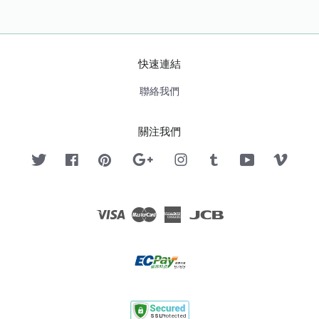
快速連結
聯絡我們
關注我們
Twitter
Facebook
Pinterest
Google
Instagram
Tumblr
YouTube
Vimeo
Visa
Master
American
JCB
Express