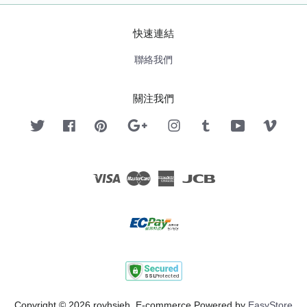
快速連結
聯絡我們
關注我們
Twitter
Facebook
Pinterest
Google
Instagram
Tumblr
YouTube
Vimeo
Visa
Master
American
JCB
Express
Copyright © 2026 royhsieh. E-commerce Powered by
EasyStore