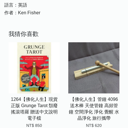
語言：英語
作者：Ken Fisher
我猜你喜歡
1264【佛化人生】現貨
【佛化人生】管鐘 4096
正版 Grunge Tarot 頹廢
送木棒 天使管鐘 高頻管
搖滾塔羅 贈送中文說明
鐘 空間淨化 淨化 覺醒 水
電子檔
晶淨化 旅行攜帶
NT$ 850
NT$ 620