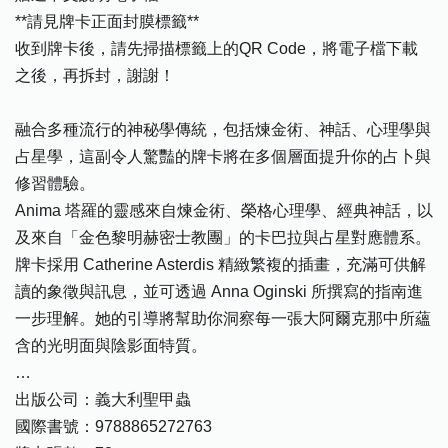
**請見牌卡正面封膜標籤**
收到牌卡後，請先掃描標籤上的QR Code，將電子檔下載
之後，再拆封，謝謝！
融合多種流行的神秘學傳統，包括煉金術、神話、心理學與
占星學，這副令人驚豔的牌卡將在多個層面提升你的占卜與
修習體驗。
Anima 塔羅的靈感來自煉金術、榮格心理學、經典神話，以
及來自「金色黎明赫密士教團」的卡巴拉與占星對應體系。
牌卡採用 Catherine Asterdis 精緻繁複的插畫，充滿可供解
讀的象徵與訊息，並可透過 Anna Oginski 所撰寫的指南進
一步理解。她的引導將幫助你洞察每一張大阿爾克那中所蘊
含的光明面與陰影面特質。
…
出版公司：義大利聖甲蟲
國際書號：9788865272763