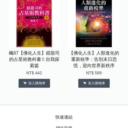
楓67【佛化人生】鏡龍司
【佛化人生】人類進化的
的占星術教科書 I: 自我探
重新校準：告別末日恐
索篇
慌，迎向世界新秩序
NT$ 442
NT$ 589
加入購物車
加入購物車
快速連結