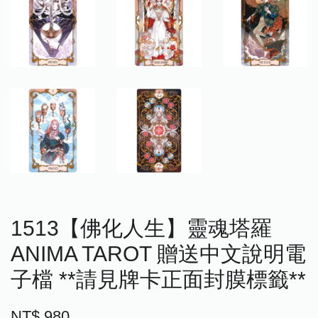
1513【佛化人生】靈魂塔羅
ANIMA TAROT 贈送中文說明電
子檔 **請見牌卡正面封膜標籤**
NT$ 980