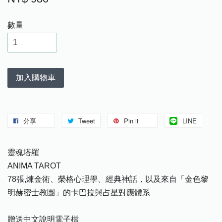
數量
加入購物車
分享
Tweet
Pin it
LINE
靈魂塔羅
ANIMA TAROT
78張,煉金術、榮格心理學、經典神話，以及來自「金色黎
明赫密士教團」的卡巴拉與占星對應體系
贈送中文說明電子檔