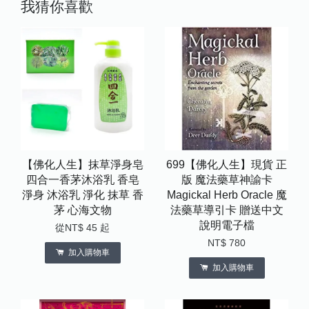
我猜你喜歡
【佛化人生】抹草淨身皂
699【佛化人生】現貨 正
四合一香茅沐浴乳 香皂
版 魔法藥草神諭卡
淨身 沐浴乳 淨化 抹草 香
Magickal Herb Oracle 魔
茅 心海文物
法藥草導引卡 贈送中文
說明電子檔
從
NT$ 45
起
NT$ 780
加入購物車
加入購物車