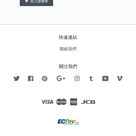
加入購物車
快速連結
聯絡我們
關注我們
Twitter
Facebook
Pinterest
Google
Instagram
Tumblr
YouTube
Vimeo
Visa
Master
American
JCB
Express