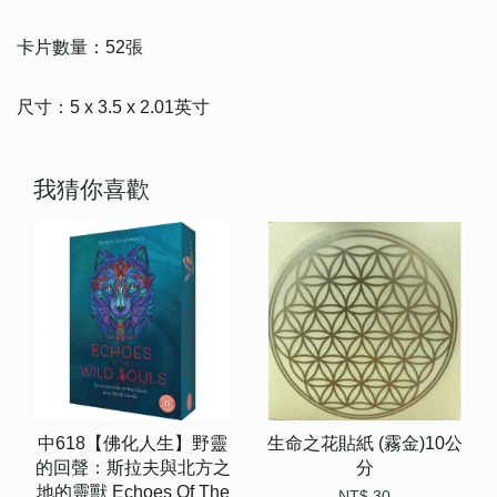
卡片數量：52張
尺寸：5 x 3.5 x 2.01英寸
我猜你喜歡
中618【佛化人生】野靈
生命之花貼紙 (霧金)10公
的回聲：斯拉夫與北方之
分
地的靈獸 Echoes Of The
NT$ 30