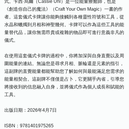
式。卡西·烏爾（Cassie Uhl）是一位能量療癒師，也是
《創造你自己的魔法》（Craft Your Own Magic）一書的作
者。這套儀式卡牌讓你能夠接觸到各種靈性符號和工具，從
水晶和蠟燭到月相和神聖幾何。卡牌可以作為這些工具的能
量替代品，讓你無需昂貴或複雜的物品即可進行意義非凡的
儀式。
在使用這套儀式卡牌的過程中，你將加深與自身直覺以及周
圍能量的連結。無論您是尋求月相、脈輪還是元素的指引，
這副牌的直覺能量都能幫助您了解如何與最能滿足您需求的
能量相契合。這副牌不僅僅是占卜，它更關乎內省，引導您
將接收到的信息融入自身，並將儀式作為個人成長和賦能的
工具。
出版日期：2026年4月7日
ISBN：9781401975265