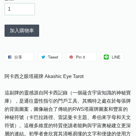
加入購物車
分享
Tweet
Pin it
LINE
阿卡西之眼塔羅牌 Akashic Eye Tarot
這副牌的靈感源自阿卡西記錄（一個蘊含宇宙知識的神秘寶
庫），是通往靈性指引的門戶工具。其獨特之處在於每張牌
的背面圖案，圖像融合了傳統的RWS塔羅牌圖案和豐富的
神秘符號（卡巴拉路徑、雷諾曼卡主題、希伯來字母和天文
符號）。這種多維度的特質使讀者能夠與宇宙奧秘建立更深
層的連結。初學者會欣賞其清晰易懂的文字和便捷的使用方