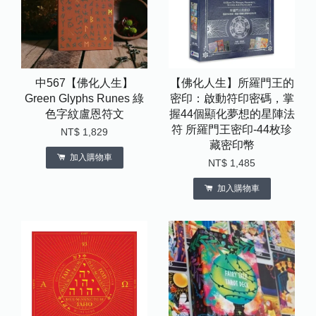
中567【佛化人生】
【佛化人生】所羅門王的
Green Glyphs Runes 綠
密印：啟動符印密碼，掌
色字紋盧恩符文
握44個顯化夢想的星陣法
符 所羅門王密印-44枚珍
NT$ 1,829
藏密印幣
加入購物車
NT$ 1,485
加入購物車