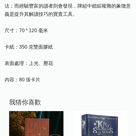
法；而經驗豐富的讀者則會發現，牌組中錯綜複雜的象徵意
義是提升其解讀技巧的寶貴工具。
尺寸：70 * 120 毫米
卡紙：350 克雙面膠紙
表面處理：上光、壓花
內容：80 張卡片
我猜你喜歡