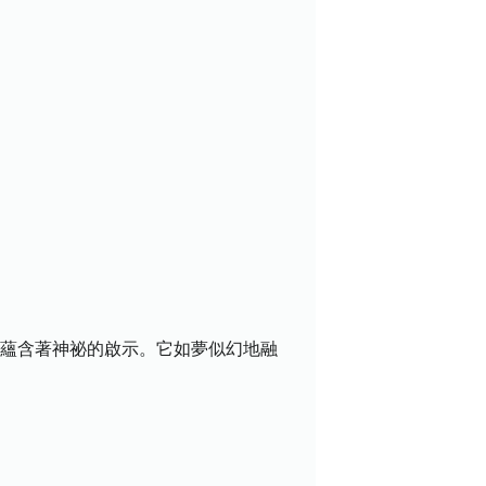
都蘊含著神祕的啟示。它如夢似幻地融