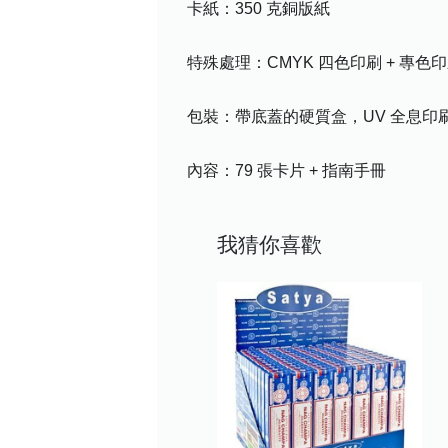
卡紙：350 克銅版紙
特殊處理：CMYK 四色印刷 + 專色
包裝：帶底蓋的硬質盒，UV 全息印
內容：79 張卡片 + 指南手冊
我猜你喜歡