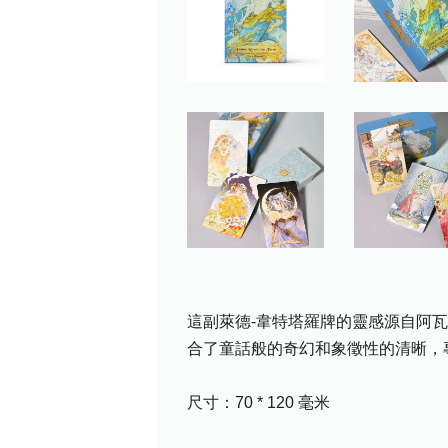
這副萊德-韋特塔羅牌的靈感源自阿
合了童話般的奇幻和象徵性的清晰，
尺寸：70 * 120 毫米