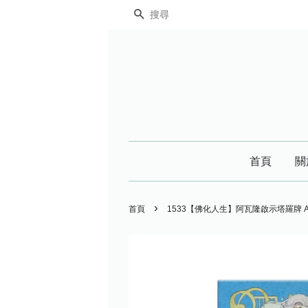
搜尋
首頁
關
›
首頁
1533【佛化人生】阿瓦隆啟示塔羅牌 Avalon 