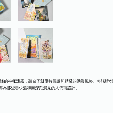
瓦隆的神秘迷霧，融合了凱爾特傳說和精緻的動漫風格。每張牌
專為那些尋求溫和而深刻洞見的人們而設計。