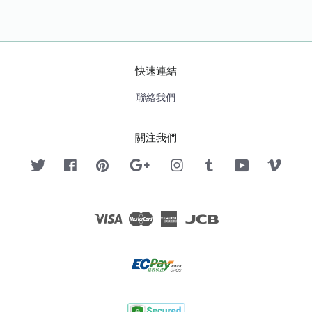
快速連結
聯絡我們
關注我們
Twitter
Facebook
Pinterest
Google
Instagram
Tumblr
YouTube
Vimeo
Visa
Master
American
JCB
Express