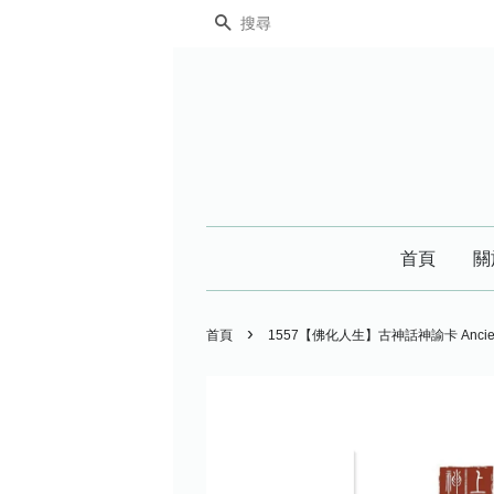
搜尋
首頁
關
›
首頁
1557【佛化人生】古神話神諭卡 Ancient 