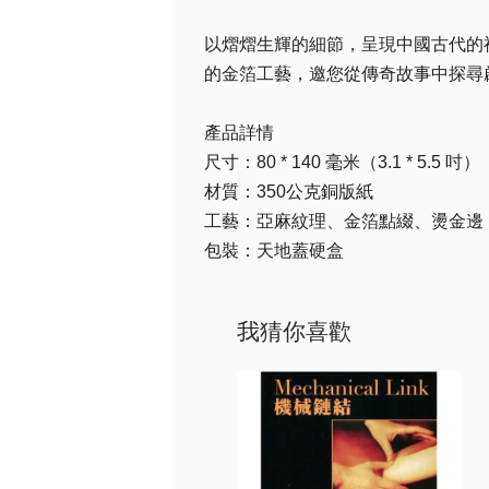
以熠熠生輝的細節，呈現中國古代的
的金箔工藝，邀您從傳奇故事中探尋
產品詳情
尺寸：80 * 140 毫米（3.1 * 5.5 吋）
材質：350公克銅版紙
工藝：亞麻紋理、金箔點綴、燙金邊
包裝：天地蓋硬盒
我猜你喜歡