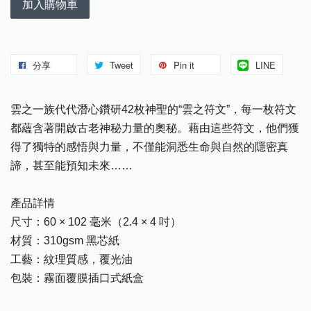
加入購物車
分享
Tweet
Pin it
LINE
雲之一族代代潛心鑽研42枚神聖的“雲之符文”，每一枚符文
都蘊含著開啟古老神秘力量的奧秘。藉由這些符文，他們獲
得了獨特的感悟與力量，不僅能洞悉生命與自然的隱密真
諦，甚至能預知未來……
產品詳情
尺寸：60 × 102 毫米（2.4 × 4 吋）
材質：310gsm 黑芯紙
工藝：紋理質感，覆光油
包裝：霧面覆膜插口式紙盒