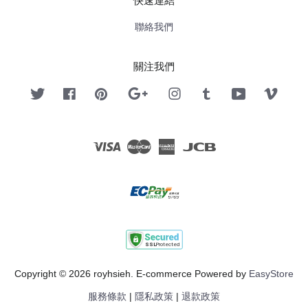
快速連結
聯絡我們
關注我們
Twitter
Facebook
Pinterest
Google
Instagram
Tumblr
YouTube
Vimeo
Visa
Master
American
JCB
Express
Copyright © 2026 royhsieh. E-commerce Powered by
EasyStore
服務條款
|
隱私政策
|
退款政策