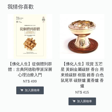
我猜你喜歡
【佛化人生】從個體到群
【佛化人生】現貨 五芒
體：古典阿德勒學派深層
星 黃銅金屬碳餅 香台 用
心理治療入門
來燒碳餅 樹脂 錐香 白色
鼠尾草 碳餅爐 薰香爐 香
NT$ 499
爐
加入購物車
NT$ 415
加入購物車