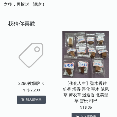
之後，再拆封，謝謝！
我猜你喜歡
2290教學牌卡
【佛化人生】聖木香錐
錐香 塔香 淨化 聖木 鼠尾
NT$ 2,290
草 薰衣草 迷迭香 北美聖
加入購物車
草 雪松 柯巴
NT$ 35
加入購物車