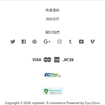
快速連結
聯絡我們
關注我們
Twitter
Facebook
Pinterest
Google
Instagram
Tumblr
YouTube
Vimeo
Visa
Master
American
JCB
Express
Copyright © 2026 royhsieh. E-commerce Powered by
EasyStore