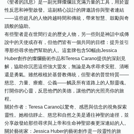
《聖者的訊息》是一副光輝燦爛且充滿力量的工具，用於靈
性反思和神聖啟發。這副精心設計的牌邀請你與聖者連結
——這些超凡的人物跨越時間和傳統，帶來智慧、鼓勵與奇
蹟般的協助。
有些聖者是在世間行走的歷史人物，另一些則是神話中或傳
說中的天使或存有，但他們皆有一個共同的目標：提升並引
導那些尋求他們幫助的人。這套牌包含50幅由Jessica
Huber創作的燦爛藝術作品和Teresa Carano提供的深刻見
解，協助你沉思這些強大盟友，無論是為求尋求安慰、清晰
還是勇氣。雖然根植於基督教傳統，但聖者的普世特質——
慈悲、力量、療癒、公義——觸及所有道路上的人類靈魂。
打開你的心靈，反思他們的美德，讓他們的光照亮你的旅
程。
關於作者：Teresa Carano以驚奇、感恩與信念的視角探索
靈性。她相信靜止、慈悲和自然之美是通往神聖的途徑，並
分享啟發給那些尋求與上帝和生命神聖節奏更深連結的人。
關於藝術家：Jessica Huber的藝術創作是一段靈性的旅