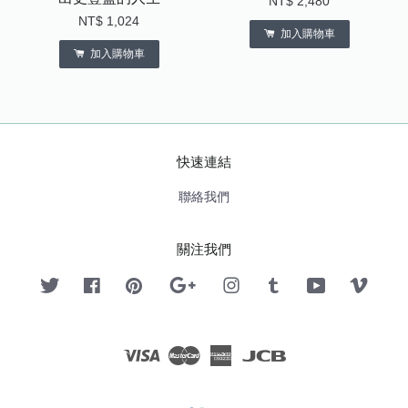
NT$ 2,480
NT$ 1,024
加入購物車
加入購物車
快速連結
聯絡我們
關注我們
Twitter
Facebook
Pinterest
Google
Instagram
Tumblr
YouTube
Vimeo
Visa
Master
American
JCB
Express