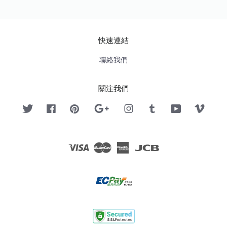
快速連結
聯絡我們
關注我們
Twitter
Facebook
Pinterest
Google
Instagram
Tumblr
YouTube
Vimeo
Visa
Master
American
JCB
Express