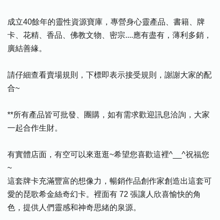
成立40餘年的靈性資源寶庫，專營身心靈產品、書籍、牌
卡、花精、香品、佛教文物、密宗....應有盡有，薄利多銷，
廣結善緣。
請仔細查看賣場規則，下標即表示接受規則，謝謝大家的配
合~
**所有產品皆可批發、團購，如有需求歡迎訊息洽詢，大家
一起合作生財。
有實體店面，有空可以來逛逛~希望您喜歡這裡^__^祝福您
~
這套牌卡充滿豐富的想像力，暢銷作品創作家創造出這套可
愛的琵歌希金絲奇幻卡。裡面有 72 張讓人欣喜愉快的角
色，提供人們靈感和神奇思緒的泉源。