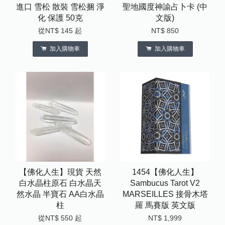
進口 雪松 散裝 雪松捆 淨
聖地國度神諭占卜卡 (中
化 保護 50克
文版)
從
NT$ 145
起
NT$ 850
加入購物車
加入購物車
【佛化人生】現貨 天然
1454【佛化人生】
白水晶柱原石 白水晶天
Sambucus Tarot V2
然水晶 半寶石 AA白水晶
MARSEILLES 接骨木塔
柱
羅 馬賽版 英文版
從
NT$ 550
起
NT$ 1,999