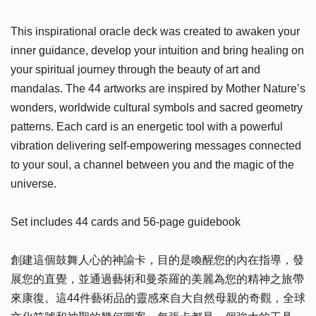
This inspirational oracle deck was created to awaken your
inner guidance, develop your intuition and bring healing on
your spiritual journey through the beauty of art and
mandalas. The 44 artworks are inspired by Mother Nature’s
wonders, worldwide cultural symbols and sacred geometry
patterns. Each card is an energetic tool with a powerful
vibration delivering self-empowering messages connected
to your soul, a channel between you and the magic of the
universe.
Set includes 44 cards and 56-page guidebook
創建這個鼓舞人心的神諭卡，目的是喚醒您的內在指導，發
展您的直覺，並通過藝術和曼荼羅的美麗為您的精神之旅帶
來康復。這44件藝術品的靈感來自大自然母親的奇觀，全球