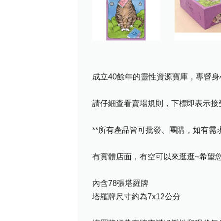
成立40餘年的靈性資源寶庫，專營身
請仔細查看賣場規則，下標即表示接
**所有產品皆可批發、團購，如有
有實體店面，有空可以來逛逛~希望您喜
內含78張塔羅牌
塔羅牌尺寸約為7x12公分