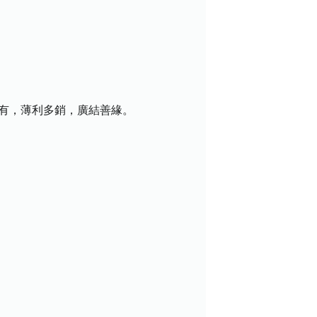
盡有，薄利多銷，廣結善緣。