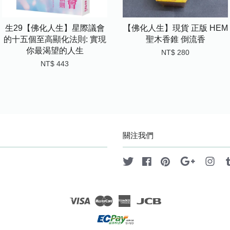
生29【佛化人生】星際議會
【佛化人生】現貨 正版 HEM
的十五個至高顯化法則: 實現
聖木香錐 倒流香
你最渴望的人生
NT$ 280
NT$ 443
關注我們
Twitter
Facebook
Pinterest
Google
Ins
Visa
Master
American
JCB
Express