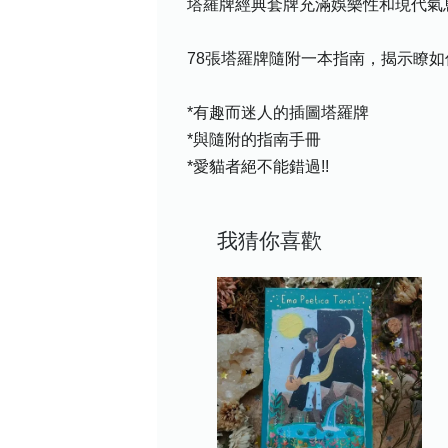
塔羅牌經典套牌充滿娛樂性和現代氣
78張塔羅牌隨附一本指南，揭示瞭
*有趣而迷人的插圖塔羅牌
*與隨附的指南手冊
*愛貓者絕不能錯過!!
我猜你喜歡