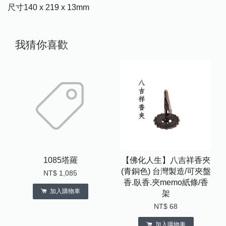
尺寸140 x 219 x 13mm
我猜你喜歡
1085塔羅
【佛化人生】八吉祥香夾
(青銅色) 台灣製造/可夾盤
NT$ 1,085
香.臥香.夾memo紙條/香
加入購物車
架
NT$ 68
加入購物車