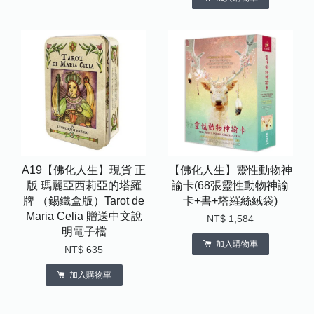
A19【佛化人生】現貨 正
【佛化人生】靈性動物神
版 瑪麗亞西莉亞的塔羅
諭卡(68張靈性動物神諭
牌 （錫鐵盒版）Tarot de
卡+書+塔羅絲絨袋)
Maria Celia 贈送中文說
NT$ 1,584
明電子檔
加入購物車
NT$ 635
加入購物車