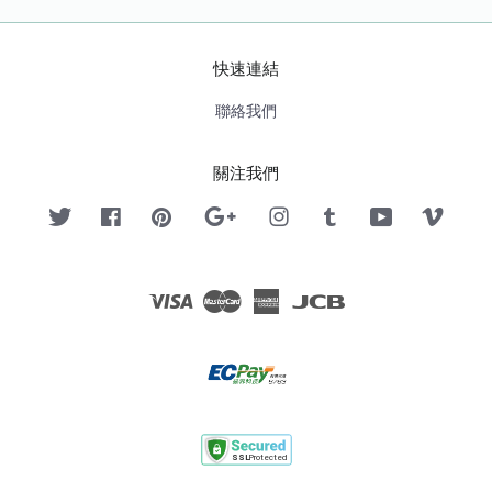
快速連結
聯絡我們
關注我們
Twitter
Facebook
Pinterest
Google
Instagram
Tumblr
YouTube
Vimeo
Visa
Master
American
JCB
Express